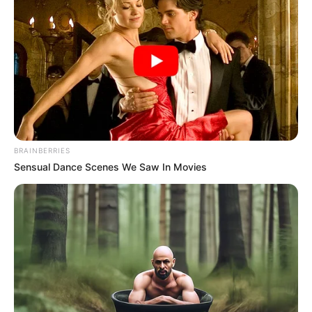
Cabe recordar que,
a principios de septiembre, una civil
BRAINBERRIES
fue asesinada en medio de un combate entre el Ejército
Sensual Dance Scenes We Saw In Movies
y el Clan del Golfo en la vereda El Ceibo,
un hecho que
aún está bajo investigación.
La organización Corpades rechazó los hechos a través
de su cuenta oficial de X, haciendo un llamado urgente a
las autoridades
para que se respeten los derechos
humanos y el derecho internacional humanitario.
La entidad alertó sobre la vulnerabilidad de las
comunidades que quedan atrapadas en medio del fuego