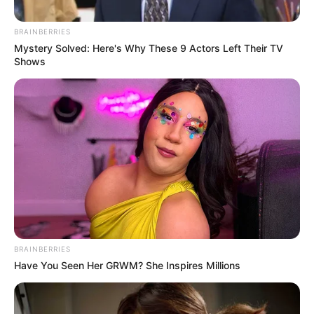
autoridades.
BRAINBERRIES
Mystery Solved: Here's Why These 9 Actors Left Their TV
Shows
BRAINBERRIES
Have You Seen Her GRWM? She Inspires Millions
Referencia-Archivo.
Combates entre el Clan del Golfo y disidencias obligan a
suspender clases en una escuela rural de Ituango