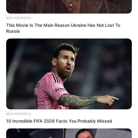
viral en redes sociales, mostrando la crítica situación de
escasez de agua que afecta a cientos de familias en el
barrio París de Bello. En el video, se observa a una
BRAINBERRIES
multitud de personas, balde en mano, persiguiendo
This Movie Is The Main Reason Ukraine Has Not Lost To
desesperadamente un carro tanque para conseguir un
Russia
poco del vital líquido.
COMPARTIR
ALERTA BOGOTÁ EN GOOGLE NEWS
TEMAS RELACIONADOS
ITUANGO - ANTIOQUIA
CLAN DEL GOLFO
ILEGALIDAD
DISIDENCIAS DE LAS FARC
COMBATES
BRAINBERRIES
CAMPESINOS
NORTE DE ANTIOQUIA
10 Incredible FIFA 2026 Facts You Probably Missed
ALERTA PAISA
NOTICIAS ANTIOQUIA
NOTICIAS MEDELLÍN