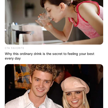
Por:
Yuli Metaute Londoño
Septiembre 25, 2025
COMPARTIR
CTA FAVORITE
UNIRSE AL CANAL DE WHATSAPP
Why this ordinary drink is the secret to feeling your best
every day
La violencia del conflicto armado volvió a afectar la vida
de los habitantes de Ituango Norte antioqueño; donde un
enfrentamiento, al parecer, entre el Clan del Golfo y el
Frente 18 de las disidencias de las Farc
, obligó a
suspender las clases en una escuela rural. Los hechos,
registrados en las últimas horas, generaron gran tensión y
zozobra en la comunidad.
Le puede interesar:
Recolector de café, recién llegado a