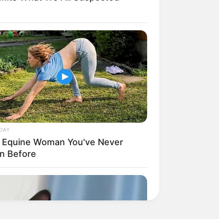
DAY
 Equine Woman You've Never
n Before