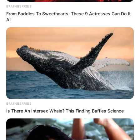
TEMAS RELACIONADOS
BRAINBERRIES
CLAN DEL GOLFO
CAPTURAS
CABECILLA
From Baddies To Sweethearts: These 9 Actresses Can Do It
ALERTA PAISA
NOTICIAS ANTIOQUIA
All
NOTICIAS MEDELLÍN
MANTÉNGASE EN ALERTA
Tenemos todas las noticias que le
interesan. Para estar bien informado, por
favor, active las notificaciones de Alerta.
ACTIVAR AHORA
BRAINBERRIES
Is There An Intersex Whale? This Finding Baffles Science
TEMAS DESTACADOS