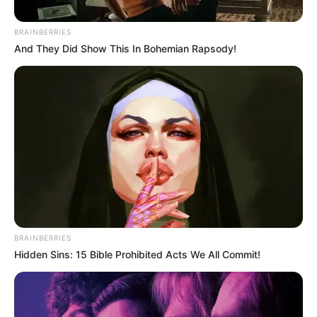
BRAINBERRIES
And They Did Show This In Bohemian Rapsody!
BRAINBERRIES
Hidden Sins: 15 Bible Prohibited Acts We All Commit!
Cortesía.
Cae alias "Leison": Temido cabecilla del Clan del Golfo,
vinculado a una emboscada y muerte de policías en
Antioquia