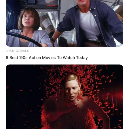
Lea también:
Alias “Noreña” y “Pipe Muñoz” azotaban
con extorsiones a los guías turísticos y pequeños
comerciantes de la comuna 13
El día de su
desaparición
vestía con camiseta negra,
buzo a cuadros de color café, jean negro y tenis de color
café.
BRAINBERRIES
6 Best '90s Action Movies To Watch Today
Si usted lo ha visto o sabe de su paradero por favor
comuníquese al
teléfono 5903108, extensiones 41665 –
41709 – 41825, o al celular 3185324474.
COMPARTIR
ALERTA BOGOTÁ EN GOOGLE NEWS