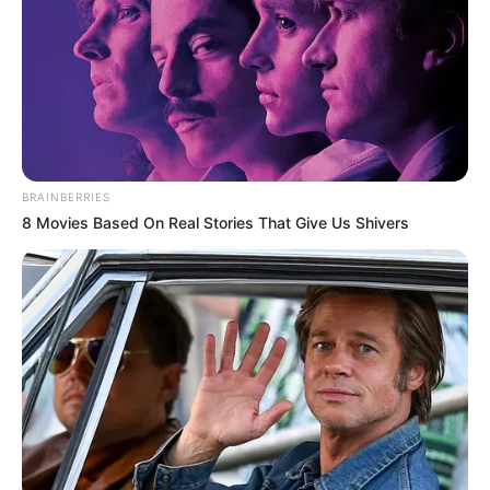
Por:
Yuli Metaute Londoño
Febrero 7, 2025
COMPARTIR
BRAINBERRIES
8 Movies Based On Real Stories That Give Us Shivers
UNIRSE AL CANAL DE WHATSAPP
En un operativo interinstitucional entre el Gaula Militar
Bajo Cauca y el CTI de la Fiscalía, fue capturado en la
vereda Nicaragua, municipio de Cáceres, Antioquia,
un
presunto miembro del Clan del Golfo conocido con los
alias de "Leison", "Alexis" o "Vecino".
Le puede interesar:
Alias “Noreña” y “Pipe Muñoz”
azotaban con extorsiones a los guías turísticos y
pequeños comerciantes de la comuna 13