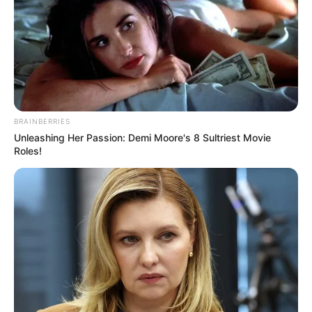
EMERGENCIAS POR LLUVIAS
METRO DE MEDELLÍN
ELECCIONES PRESIDENCIALES
MARINILLA - ANTIOQUIA
EPM
YONDÓ - ANTIOQUIA
RIONEGRO
BRAINBERRIES
Unleashing Her Passion: Demi Moore's 8 Sultriest Movie
Roles!