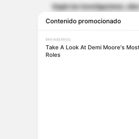
Según las investigaciones, alia
supervisar el expendio de susta
Contenido promocionado
año 2024,
siguiendo lineamient
la subregión.
BRAINBERRIES
Take A Look At Demi Moore's Most
Es importante destacar que;
es
Roles
por delitos graves como homicid
Más noticias import
Murió turista mexicano presunt
autoridades buscan mujeres qu
Hay alarma en el barrio La Esme