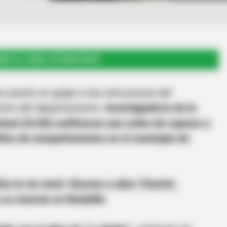
RSE AL CANAL DE WHATSAPP
a asestó un golpe a las estructuras del
norte del departamento.
Investigadores de la
inal (SIJIN) notificaron una orden de captura a
fico de estupefacientes en el municipio de
os la vio morir: Buscan a alias 'Chacho',
 su exnovia en Medellín