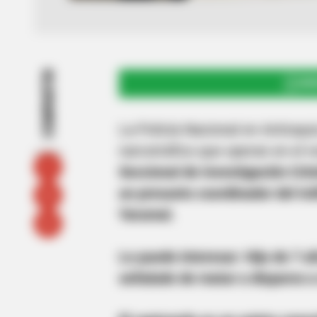
COMPARTIR
UNI
La Policía Nacional en Antioqui
narcotráfico que operan en el 
Seccional de Investigación Crim
un presunto coordinador del trá
Yarumal.
Le puede interesar: Hijo de 7 añ
señalado de matar a disparos a