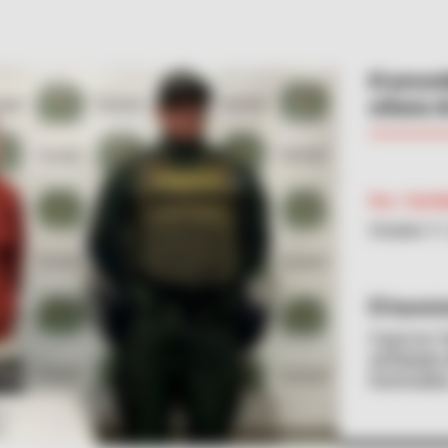
El proce
urbana d
Por:
Yuli 
Octubre 11
Suminis
Cayó en Ya
señalado 
homicidio