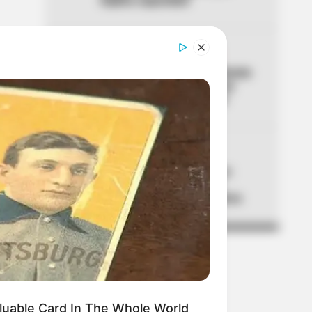
triplica capacidad
04
ACCIDENTE DE TRÁNSITO
Accidente en Túnel de Oriente
deja 8 lesionados: hay una
persona en estado crítico
05
ADULTOS MAYORES
Atención Colombia Mayor:
alistan gran cambio que
acabaría con filas en cobros
luable Card In The Whole World