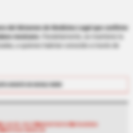
BRAIN
ian
See
Tra
era del dictamen de Medicina Legal que confirme
adano mexicano.
Paralelamente, se mantiene la
adas, a quienes habrían conocido a través de
RTA BOGOTÁ EN GOOGLE NEWS
CLAN DEL GOLFO
MICROTRÁFICO
TRAGENDIA
BRAINBERRIES
A
NOTICIAS MEDELLÍN