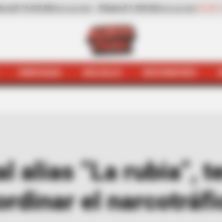
-31,41%
Pepino de rellenar
$ 3.972,00
-0,70%
Za
ecio por kilo)
(Precio por kilo)
HINCHADA
BOLSILLO
BOCHINCHES
rumal alias “La rubia”, temido cabecilla; señalado de co
 alias “La rubia”, t
rdinar el narcotráfi