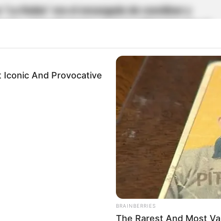
s “La Rubia” era el encargado de coordinar y
ncias estupefacientes en la localidad durante el
os de la subestructura criminal que delinque en
 Iconic And Provocative
te sujeto presentó anotaciones judiciales previas
io y concierto para delinquir.
antes
amente intoxicado con escopolamina en Itagüí;
e estarían implicadas
BRAINBERRIES
The Rarest And Most Va
ralda de Itagüí tras un presunto caso de