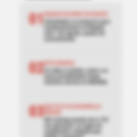
01
MANIFESTACIONES EN BOGOTÁ
Autoridades se preparan para
manifestaciones en Bogotá
este 7 de agosto: puntos de
concentración
02
INTOLERANCIA
Un video la delató: mató a su
novio prendiéndole fuego
mientras dormía en Medellín
03
INSTITUTO DE DESARROLLO
URBANO
IDU entrega puente de la 153
con gimnasio: el regalo de
cumpleaños a Bogotá que