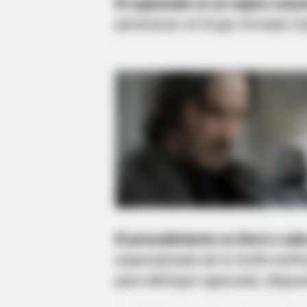
El capturado es un sujeto conoc
pertenecer al Grupo Armado Or
El procedimiento se llevó a ca
especializado de la SIJIN notifi
para delinquir agravado, dispue