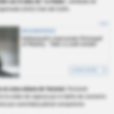
ido con el alias de “La Rubia”,
señalado de
ganizado (GAO) Clan del Golfo.
bo en zona urbana de Yarumal.
Personal
có la orden de captura por el delito de concierto
sta por autoridad judicial competente.