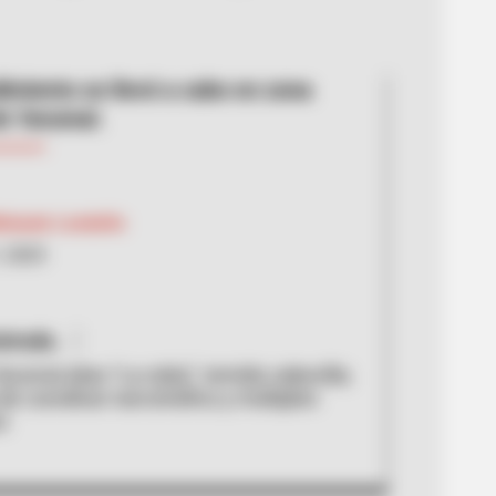
dimiento se llevó a cabo en zona
e Yarumal.
Metaute Londoño
, 2025
trada.
rumal alias “La rubia”, temido cabecilla;
de coordinar narcotráfico y múltiples
s