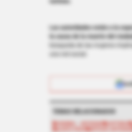
turistas.
BRAINBERRIES
And They Did Show This In Bohem
Rapsody!
Las autoridades están a la esp
la causa de la muerte del ciud
búsqueda de las mujeres implic
una red social.
ALE
TEMAS RELACIONADOS
YARUMAL - ANTIOQUIA
CAPTURAS
BRAINBERRIES
ALERTA PAISA
NOTICIAS ANTIOQUI