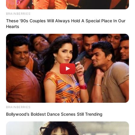
BRAINBERRIES
These '90s Couples Will Always Hold A Special Place In Our
Hearts
Cortesía
Capturado en Bello, Antioquia alias 'Fredy'
Por:
Martín Manuel Díaz Rubio
Octubre 5, 2025
BRAINBERRIES
Bollywood’s Boldest Dance Scenes Still Trending