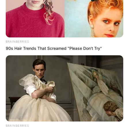
Tenemos todas las noticias que le
interesan. Para estar bien informado, por
favor, active las notificaciones de Alerta.
ACTIVAR AHORA
BRAINBERRIES
90s Hair Trends That Screamed "Please Don't Try"
TEMAS DESTACADOS
EMERGENCIAS POR LLUVIAS
METRO DE MEDELLÍN
ELECCIONES PRESIDENCIALES
MARINILLA - ANTIOQUIA
EPM
YONDÓ - ANTIOQUIA
RIONEGRO
BRAINBERRIES