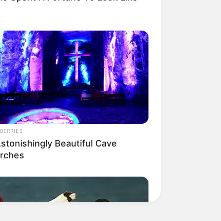
BERRIES
Astonishingly Beautiful Cave
rches