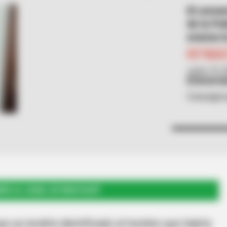
El coron
de la Pol
avanza l
Por:
Mateo
Junio 19, 
RCN R
Concejal 
RSE AL CANAL DE WHATSAPP
ue ya tendría identificado al hombre que habría