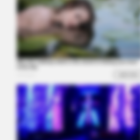
You'll Be Amazed By The Blue Lag
Stars Today
CTA LOVE
Why everything you thought you 
be wrong