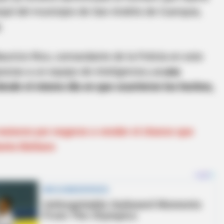
ejal del municipio de San Andrés de Cuerquia,
.
Mauricio Rico, comandante de la Policía en este
racias a un equipo de inteligencia y
a una
desde el mismo día en que ocurrieron los hechos,
mataron por negarse a vender el chance que
anta Bárbara