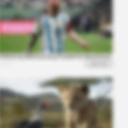
l You Survive? 10 Things To Keep In
r Emergency Kit
lebrity Farewells