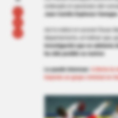
ordenado el asesinato del conc
Juan Camilo Espinoza Vanegas
Así lo indicó el coronel Óscar 
departamento, al indicar que, g
investigación que se adelanta 
ha sido posible su rastreo
Le puede interesar:
A Berta la 
imponía un grupo criminal en S