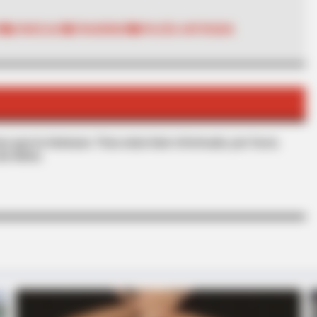
A
CONCEJAL
TRAGENDIA
POLICÍA ANTIOQUIA
BRAINBERRIES
ctresses That Can Do It
The Most Surprising Th
s que le interesan. Para estar bien informado, por favor,
de Alerta.
BRAINBERRIES
Top 9 Most Controversial 'Late Show'
Moments
BRAIN