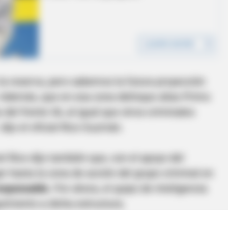
la reserva, pero sabemos la futura proyección
. Además, que en esa zona delinque alias Primo
s del frente 36, al igual que otros criminales
 dijo el oficial Rico Guzmán.
el Rico dijo también que, con el apoyo del
ar hasta la zona de acción del grupo criminal en
responsable.
Por ahora, el quipo de inteligencia
uimiento a dicha estructura.