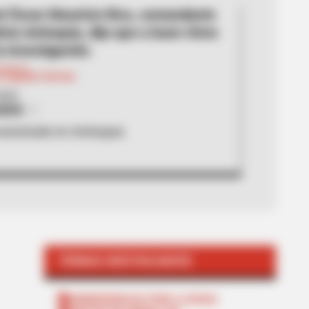
el Óscar Mauricio Rico, comandante
icía Antioquia, dijo que a buen ritmo
a investigación.
 Zapata Correa
2025
ADIO
asesinado en Antioquia
TEMAS DESTACADOS
EMERGENCIAS POR LLUVIAS