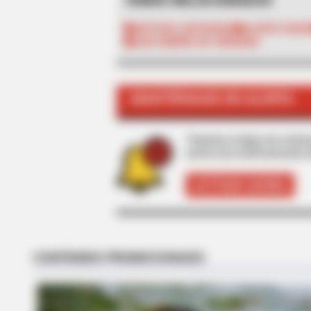
TEMAS RELACIONADOS
NOTICIAS ANTIOQUIA
ALERTA PAIS
SAN ANDRÉS DE CUERQUIA
MANTÉNGASE EN ALERTA
BRAINBERRIES
From Baddies To Sweethearts: 9 A
All!
Tenemos todas las noticia
active las notificaciones 
ACTIVAR AHORA
BRAINBERRIES