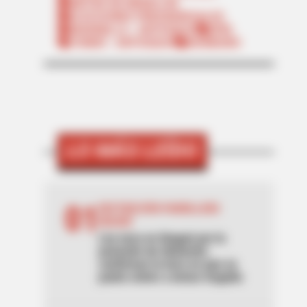
METRO DE MEDELLÍN
ELECCIONES PRESIDENCIALES
MARINILLA - ANTIOQUIA
EPM
YONDÓ - ANTIOQUIA
RIONEGRO
LO MÁS LEÍDO
01
RESTRICCIÓN PARRILLERO
IBAGUÉ
Ley seca en Ibagué por la
posesión de Abelardo:
confirman la hora en que se
podrá volver a tomar traguito