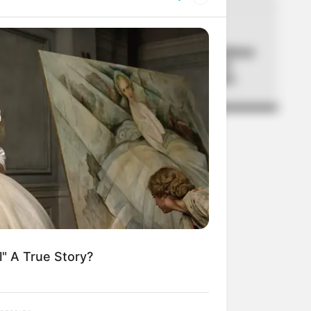
05
UNIVERSIDAD NACIONAL
Universidad Nacional confirmó
fechas para estudiar en el
2027: este es el calendario
l" A True Story?