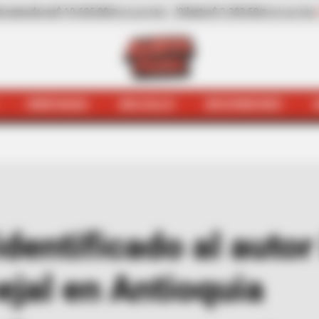
 2.203,50
-31,41%
Pepino de rellenar
$ 3.972,00
(Precio por kilo)
(Precio por kil
HINCHADA
BOLSILLO
BOCHINCHES
ales
Policía tendría identificado al autor intelectual del
identificado al autor
jal en Antioquia