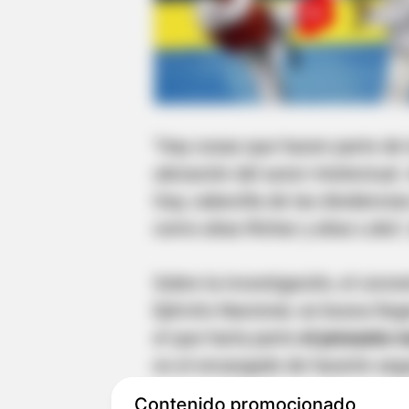
"Hay cosas que hacen parte de 
ubicación del autor intelectual
Gay, cabecilla de las disidencia
como alias Richar y alias Lobo",
Sobre la investigación, el coron
Ejército Nacional, se busca lleg
el que haría parte
el presunto 
es el encargado de hacerle seg
Contenido promocionado