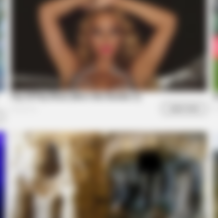
oon
Wil
You
BRAINBERRIES
knew about water might
2025’s Most Impactful Ce