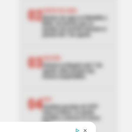
02
CORTES DE AGUA
Noches sin agua en Medellín y
Bello: los barrios que se
quedan sin servicio durante el
puente del 7 de agosto
03
CICLOVÍA
Ciclovía en Bogotá este 7 de
agosto: pilas porque hay
tramos suspendidos
04
SITP
Cambian paradas de SITP
clave en Bosa: no quede
perdido y conozca la nueva
ruta