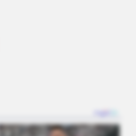
ings About FIFA World Cup 2026
BERRIES