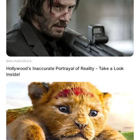
ACTIVAR AHORA
TEMAS DESTACADOS
EMERGENCIAS POR LLUVIAS
BRAINBERRIES
METRO DE MEDELLÍN
Hollywood's Inaccurate Portrayal of Reality - Take a Look
ELECCIONES PRESIDENCIALES
Inside!
MARINILLA - ANTIOQUIA
EPM
YONDÓ - ANTIOQUIA
RIONEGRO