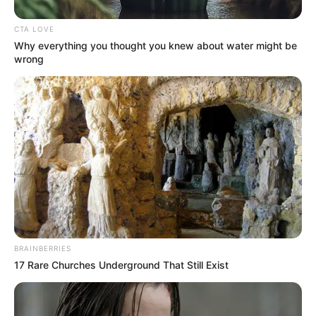
COMPARTIR
CTA LOVE
Why everything you thought you knew about water might be
wrong
ALERTA BOGOTÁ EN GOOGLE NEWS
TEMAS RELACIONADOS
TRAGENDIA
ASESINATO
EXCOMBATIENTES
BELLO, ANTIOQUIA
ALERTA PAISA
DESMOVILIZADOS
COMBOS
AUTORIDADES
ONU
MANTÉNGASE EN ALERTA
BRAINBERRIES
17 Rare Churches Underground That Still Exist
Tenemos todas las noticias que le
interesan. Para estar bien informado, por
favor, active las notificaciones de Alerta.