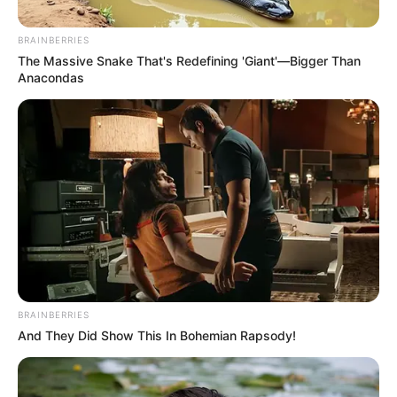
BRAINBERRIES
The Massive Snake That's Redefining 'Giant'—Bigger Than
Anacondas
Cortesía
Por:
Maira Arbeláez Camaño
Mayo 10, 2020
BRAINBERRIES
And They Did Show This In Bohemian Rapsody!
COMPARTIR