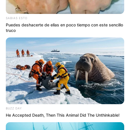
SABIAS ESTO
Puedes deshacerte de ellas en poco tiempo con este sencillo
truco
BUZZ DAY
He Accepted Death, Then This Animal Did The Unthinkable!
Luego de este hecho el adolescente aprehendido
fue