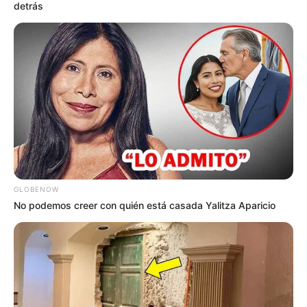
METRO DE MEDELLÍN
detrás
ELECCIONES PRESIDENCIALES
MARINILLA - ANTIOQUIA
EPM
YONDÓ - ANTIOQUIA
RIONEGRO
GLOBENOW
No podemos creer con quién está casada Yalitza Aparicio