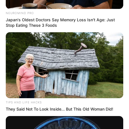
NEUROMIND PRO
Japan's Oldest Doctors Say Memory Loss Isn't Age: Just
Stop Eating These 3 Foods
Archivo
Foto ilustrativa
TIPS AND LIFE HACKS
They Said Not To Look Inside... But This Old Woman Did!
Por:
Guillermo León Ospina Muñoz
Mayo 29, 2021