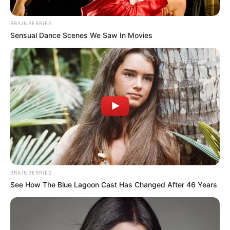
BRAINBERRIES
Sensual Dance Scenes We Saw In Movies
Archivo
Identifican vehículos y cómplices de la fuga del
BRAINBERRIES
narcotraficante alias “Pichi” en Medellín
See How The Blue Lagoon Cast Has Changed After 46 Years
Por:
Diego Alejandro Escobar Calle
Octubre 16, 2024