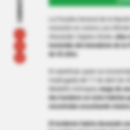
COMPARTIR
UNI
La Fiscalía General de la Naci
reclusión en contra Luis Alfred
Alexander Zapata Alzate,
alias
homicidio del intendente de la 
de 42 años
.
El suboficial, quien se encontra
madrugada del 17 de abril de 20
Medellín Antioquia,
luego de una
dos hombres en moto habrían go
encontraba escuchando música
El incidente habría desatado u