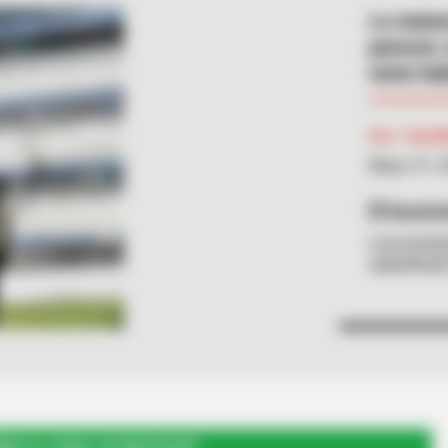
Lo matar
parecer,
moto hab
Por:
Yuli 
Mayo 31, 
Suminis
Los enviar
suboficia