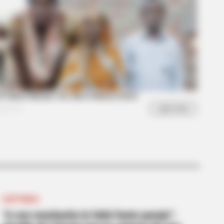
fe? Try Not To Smile When You
CAPTURAS
“A ese muchacho le faltó fuete parejo”: