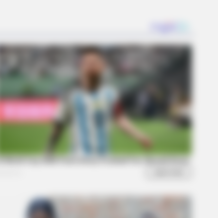
Were Almost Too Hot To Show
IONBESTSALE
9, This Is Where Bill Clinton Lives
h His Partner