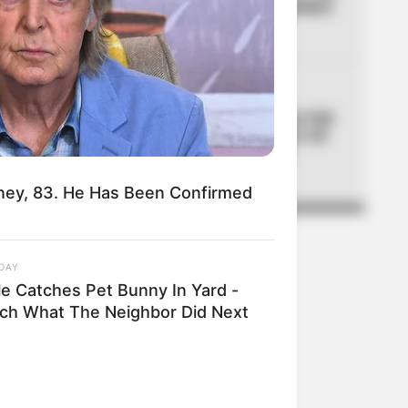
agosto: un solo barrio quedará
sin servicio
05
MOVILIDAD
Día sin carro y sin moto en Cali
por posesión presidencial: así
será la movilidad el 7 de
agosto
ney, 83. He Has Been Confirmed
DAY
le Catches Pet Bunny In Yard -
ch What The Neighbor Did Next