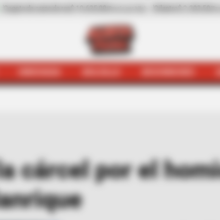
ilantro
$ 2.203,50
-31,41%
Pepino de rellenar
$ 3.972,00
(Precio por kilo)
(Preci
HINCHADA
BOLSILLO
BOCHINCHES
Judiciales
Los enviaron a la cárcel por el homicidio de 
la cárcel por el hom
Manrique