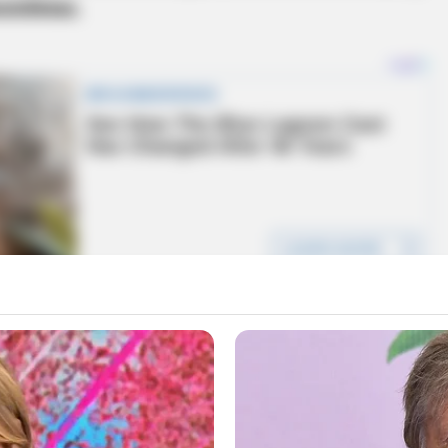
ciclistas.
n que en medio del altercado la víctima intentó
 fue alcanzado por varios hombres que le
rado,
causándole la muerte. Además, le habrían
u propiedad.