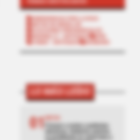
TEMAS DESTACADOS
EMERGENCIAS POR LLUVIAS
METRO DE MEDELLÍN
ELECCIONES PRESIDENCIALES
MARINILLA - ANTIOQUIA
EPM
YONDÓ - ANTIOQUIA
RIONEGRO
LO MÁS LEÍDO
01
MOTOS
Frenazo a motos y patinetas
eléctricas: Gobierno autoriza
su prohibición en ciclorrutas y