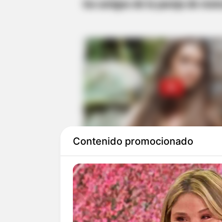
los amigos de la pareja de moto
Contenido promocionado
Los investigadores estableciero
huir, pero metros más adelante
habrían lanzado piedras y dispa
hurtado un arma de fuego de s