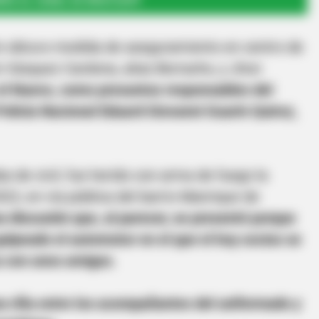
RSE AL CANAL DE WHATSAPP
ón obtuvo medida de aseguramiento en centro de
o Vásquez Cardona, alias Borracho, y Jhon
 el Nuevo, como presuntos responsables del
Policía Nacional Eduard Giovanni Guarín Quiroz,
ba de civil, fue herido con arma de fuego la
22, en vía pública del barrio Manrique de
 discusión que, al parecer, se presentó porque
lpeado el automotor en el que el hoy occiso se
 con unos amigos.
na riña entre los acompañantes del uniformado y