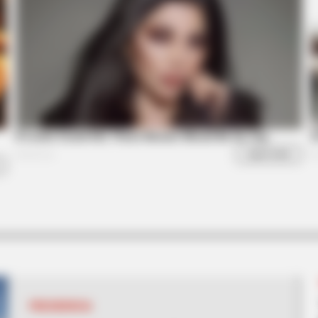
BUZZ DAY
dn't Hide Any Longer
Remember Tiger's Ex-Wi
See Her Now
PRESIDENCIA