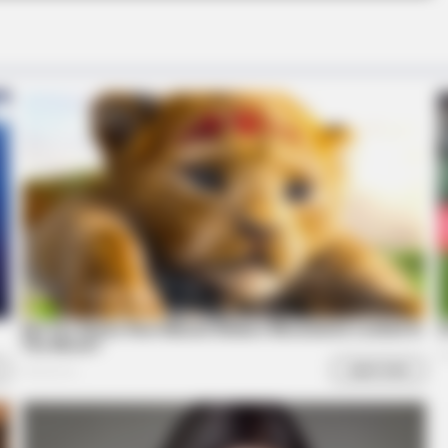
Seen Before
6 Movie Moments That 
BUZZ DAY
FASH
Have
Viewers Had To Look Away When This
At 7
Happened On Live Tv
Wit