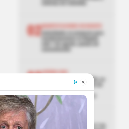
ciclovías de Colombia
02
MANIFESTACIONES EN BOGOTÁ
Autoridades se preparan para
manifestaciones en Bogotá
este 7 de agosto: puntos de
concentración
03
AVENIDA NQS
Se paraliza la avenida NQS, en
Bogotá, por manifestación de
hinchas de Santa Fe:
TransMilenio no se mueve
04
CORTES DE LUZ
Cortes de luz en Bogotá el 7 de