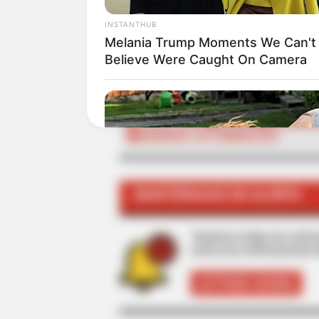
INSTANTHUB
ALE
Melania Trump Moments We Can't
Believe Were Caught On Camera
TEMAS RELACIONADOS
ALERTA PAISA
POLICÍA
NOTICIAS 
MANRIQUE LAS ESMERALDAS
MANTÉNGASE EN ALERTA
Tenemos todas las noticia
active las notificaciones 
ACTIVAR AHORA
BUZZ DAY