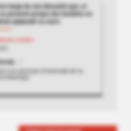
on luego de una discusión que, al
 se presentó porque dos hombres en
rían golpeado su carro.
Metaute Londoño
2023
trada.
on a la cárcel por el homicidio de un
l en Manrique