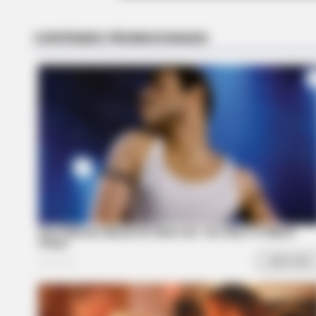
The Equine Woman You've Never 
MFH
Inside Willie Nelson's Home—You 
To See It