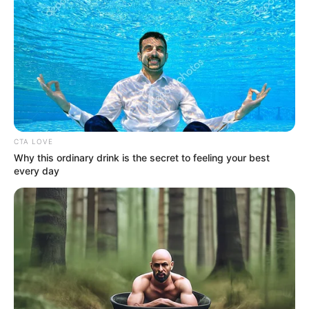
CTA LOVE
Why this ordinary drink is the secret to feeling your best
every day
Sobre las causas y responsables, la policía analiza entre
otras versiones,
problemas personales
. Igualmente se
indaga con elementos materiales probatorios y
evidencias físicas algún detalle que ayude a capturar al
responsable.