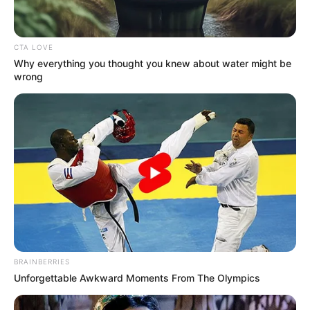
Más información:
Este fin de semana Medellín recibirá
la octava etapa del Clásico RCN
CTA LOVE
Con el crimen de Gallego Castaño, ya son 30 los
Why everything you thought you knew about water might be
asesinatos cometidos este año en la comuna siete
wrong
Robledo.
COMPARTIR
ALERTA BOGOTÁ EN GOOGLE NEWS
TEMAS RELACIONADOS
ROBLEDO - MEDELLÍN
TRAGENDIA
NOTICIAS
NOTICIAS MEDELLÍN
AUTORIDADES JUDICIALES
BRAINBERRIES
MEDELLÍN
Unforgettable Awkward Moments From The Olympics
POLICÍA METROPOLITANA DEL VALLE DE ABURRÁ