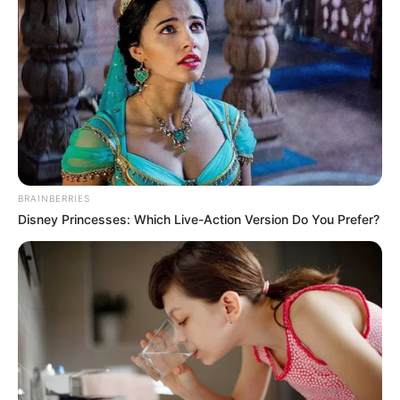
MANTÉNGASE EN ALERTA
Tenemos todas las noticias que le
interesan. Para estar bien informado, por
favor, active las notificaciones de Alerta.
ACTIVAR AHORA
BRAINBERRIES
Disney Princesses: Which Live-Action Version Do You Prefer?
TEMAS DESTACADOS
EMERGENCIAS POR LLUVIAS
METRO DE MEDELLÍN
ELECCIONES PRESIDENCIALES
MARINILLA - ANTIOQUIA
EPM
YONDÓ - ANTIOQUIA
RIONEGRO