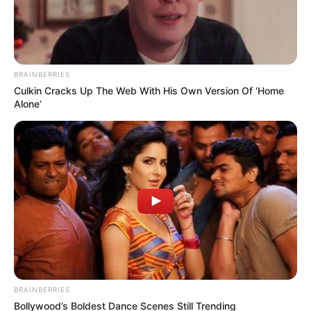
BRAINBERRIES
Culkin Cracks Up The Web With His Own Version Of ‘Home
Alone’
Cortesía
Por:
Diego Alejandro Escobar Calle
Diciembre 5, 2020
COMPARTIR
BRAINBERRIES
Bollywood’s Boldest Dance Scenes Still Trending