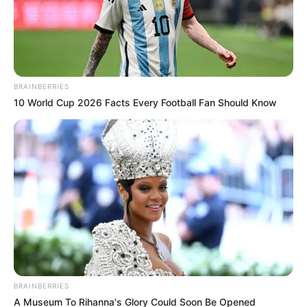
BRAINBERRIES
10 World Cup 2026 Facts Every Football Fan Should Know
Cortesía
Por:
Guillermo León Ospina Muñoz
Mayo 7, 2022
BRAINBERRIES
A Museum To Rihanna's Glory Could Soon Be Opened