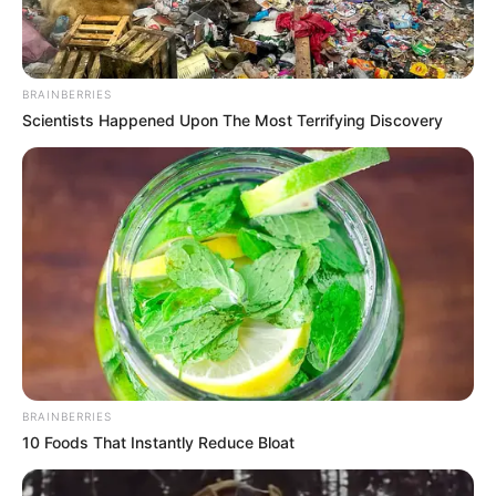
MARINILLA - ANTIOQUIA
EPM
YONDÓ - ANTIOQUIA
RIONEGRO
BRAINBERRIES
Scientists Happened Upon The Most Terrifying Discovery
BRAINBERRIES
10 Foods That Instantly Reduce Bloat