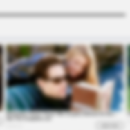
RADAR MEDIA
e Can't Stop Laughing
New Photos Of Female Sol
Emerge
HABERION
RADA
 In
Rare Elephant Birth—Then Nature
Bar
Delivered A Second Shock
On 