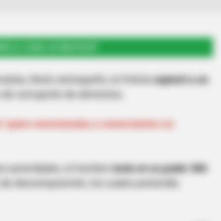
RSE AL CANAL DE WHATSAPP
atías, Norte antioqueño, la Policía
capturó a un
o de corrupción de alimentos.
" quien extorsionaba a comerciantes en
as autoridades, el hombre
tenía en su poder 300
de descomposición, los cuales pretendía