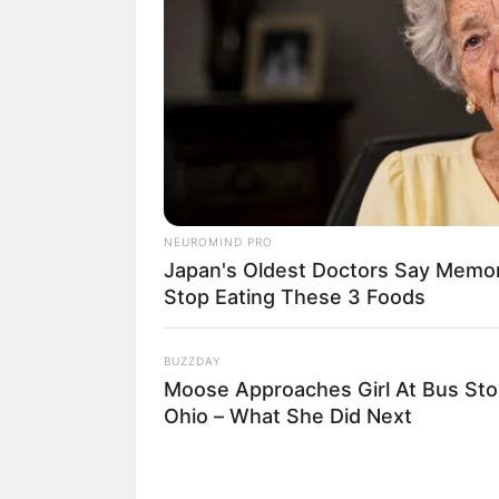
NEUROMIND PRO
Japan's Oldest Doctors Say Memory
Stop Eating These 3 Foods
BUZZDAY
Moose Approaches Girl At Bus Sto
Ohio – What She Did Next
Crédito: Policía Antioquia
Capturado e