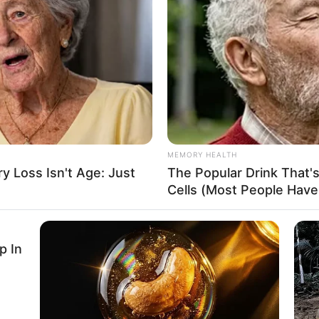
MEMORY HEALTH
 Loss Isn't Age: Just
The Popular Drink That's
Cells (Most People Have 
p In
n Antioquia por corrupción de alimentos