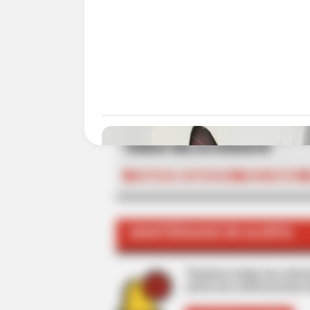
ALE
TEMAS RELACIONADOS
NOTICIAS ANTIOQUIA
DONMATÍAS
MANTÉNGASE EN ALERTA
Tenemos todas las noticia
active las notificaciones 