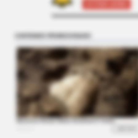
ACTIVAR AHORA
RADAR MEDIA
This Cat Video Is So Funny, Peopl
HABERION
Honey Boo Boo Is So Thin! See Her
Fierce New Photo