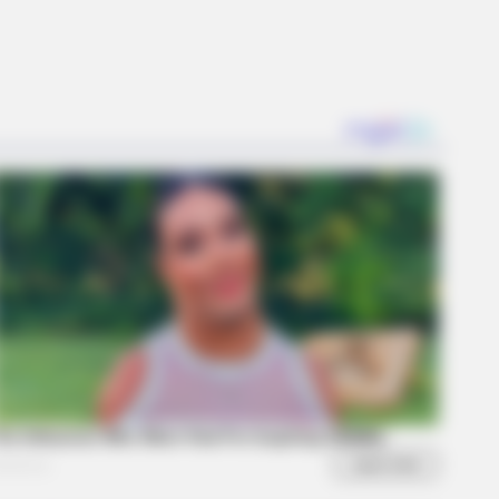
diers - 5 Surprising Details
R MEDIA
ack Finally Reveals What's Going
With Michelle