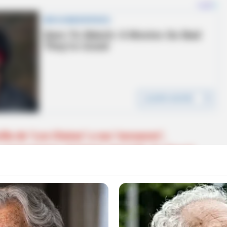
lla de "Los Chatas" y sus "secuaces",
comerciantes del Norte del Valle de Aburrá
ción de la
Fiscalía 039 Seccional de Santa Rosa