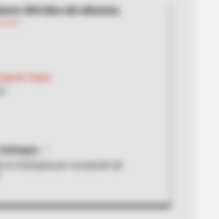
taron 300 kilos del alimento.
 Agredo Tapias
23
 Antioquia
 en Antioquia por corrupción de