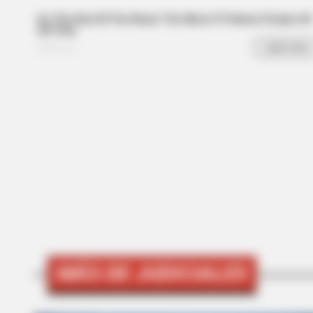
HABERION
6 Movie Moments That Were Almo
MÁS DE JUDICIALES