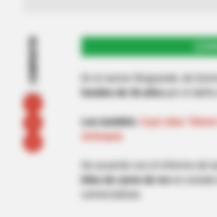
COMPARTIR
UNI
En el sector Riogrande, de Donm
hombre de 36 años
por el delit
Lea también:
Cayó alias "Mateo
Antioquia
De acuerdo con el informe de l
kilos de carne de res
en estado 
comercializar.