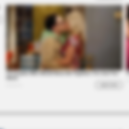
INSTANTHUB
st Too Hot To Show
Andrew’s Arrest Brought