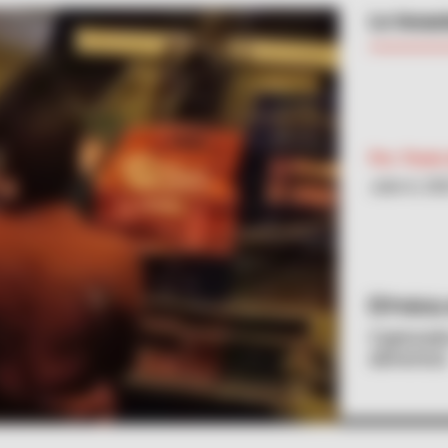
Le incau
Por:
Paola
Julio 6, 20
Policía
Capturado
alimentos