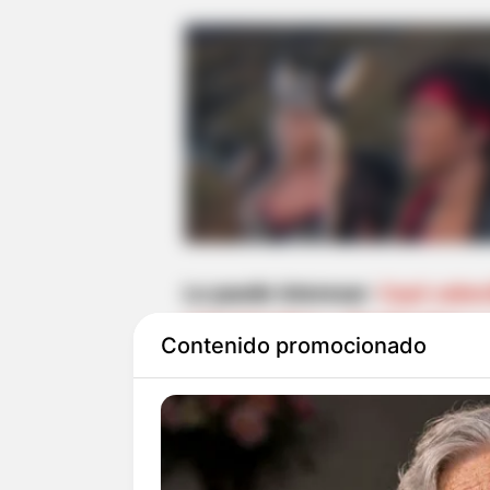
Le puede interesar:
Cayó cabeci
extorsionaban y desplazaban a 
Contenido promocionado
El hoy detenido quedó a disposi
de Osos.