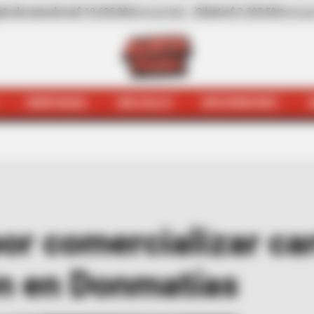
ro
$ 2.203,50
-31,41%
Pepino de rellenar
$ 3.972,00
(Precio por kilo)
(Precio por 
HINCHADA
BOLSILLO
BOCHINCHES
udiciales
Lo capturaron por comercializar carne en des
or comercializar ca
n en Donmatías