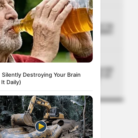
04
CORTES DE LUZ
Cortes de luz en Bogotá el 7 de
agosto: un solo barrio quedará
sin servicio
05
MOVILIDAD
Día sin carro y sin moto en Cali
 Silently Destroying Your Brain
por posesión presidencial: así
será la movilidad el 7 de
It Daily)
agosto