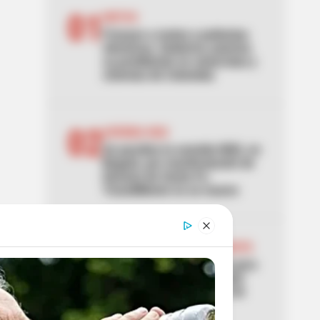
01
MOTOS
Frenazo a motos y patinetas
eléctricas: Gobierno autoriza
su prohibición en ciclorrutas y
ciclovías de Colombia
02
AVENIDA NQS
Se paraliza la avenida NQS, en
Bogotá, por manifestación de
hinchas de Santa Fe:
TransMilenio no se mueve
03
MANIFESTACIONES EN BOGOTÁ
Autoridades se preparan para
manifestaciones en Bogotá
este 7 de agosto: puntos de
concentración