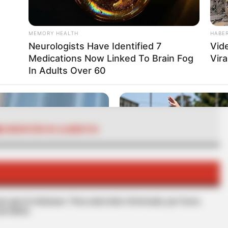
MEMORY HEALTH
HABE
Neurologists Have Identified 7
Vid
Medications Now Linked To Brain Fog
Vira
RTA BOGOTÁ EN GOOGLE NEWS
In Adults Over 60
CORRUPCIÓN DE ALIMENTOS
s que le interesan. Para estar bien informado, por favor,
de Alerta.