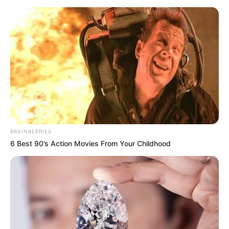
TEMAS RELACIONADOS
HELICONIA - ANTIOQUIA
SAN ANTONIO DE PRADO
CAPTURAS
HURTO
ROBO
LADRONES
ALERTA PAISA
NOTICIAS ANTIOQUIA
NOTICIAS MEDELLÍN
MANTÉNGASE EN ALERTA
Tenemos todas las noticias que le
BRAINBERRIES
interesan. Para estar bien informado, por
6 Best 90’s Action Movies From Your Childhood
favor, active las notificaciones de Alerta.
ACTIVAR AHORA