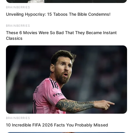
con palos, cuchillos, machetes e incluso armas de fuego,
BRAINBERRIES
despojándolas de sus pertenencias.
Unveiling Hypocrisy: 15 Taboos The Bible Condemns!
BRAINBERRIES
These 6 Movies Were So Bad That They Became Instant
Classics
BRAINBERRIES
10 Incredible FIFA 2026 Facts You Probably Missed