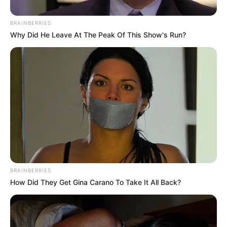
BRAINBERRIES
Why Did He Leave At The Peak Of This Show's Run?
Cortesía.
Asaltos en carreteras de Antioquia: Ladrones sembraban
el terror con machetes y palos para robar a conductores
BRAINBERRIES
Por:
Yuli Metaute Londoño
How Did They Get Gina Carano To Take It All Back?
Mayo 11, 2024