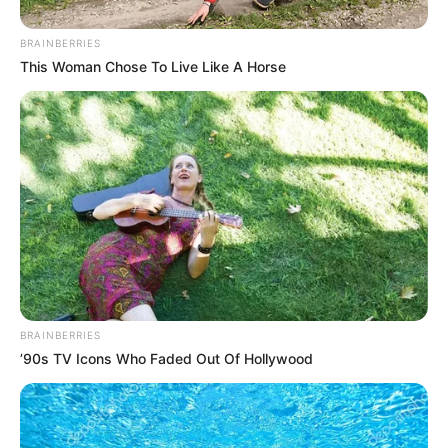
BRAINBERRIES
This Woman Chose To Live Like A Horse
BRAINBERRIES
’90s TV Icons Who Faded Out Of Hollywood
Acción sobre la cual el propio comandante de la Séptima
División del Ejército, brigadier general Juvenal Díaz dijo
no tener conocimiento,
aun cuando en redes sociales
circulan varios videos donde se ve a los uniformados,