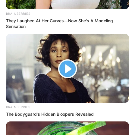
BRAINBERRIES
They Laughed At Her Curves—Now She's A Modeling
Sensation
Cortesía @medinathebarrio
Por:
Guillermo León Ospina Muñoz
Mayo 13, 2021
BRAINBERRIES
The Bodyguard's Hidden Bloopers Revealed
COMPARTIR