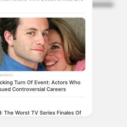
BERRIES
cking Turn Of Event: Actors Who
sued Controversial Careers
d: The Worst TV Series Finales Of