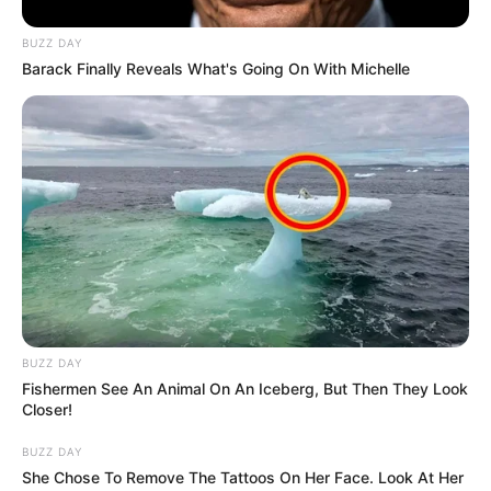
MARINILLA - ANTIOQUIA
EPM
YONDÓ - ANTIOQUIA
RIONEGRO
BUZZ DAY
Barack Finally Reveals What's Going On With Michelle
BUZZ DAY
Fishermen See An Animal On An Iceberg, But Then They Look
Closer!
BUZZ DAY
She Chose To Remove The Tattoos On Her Face. Look At Her