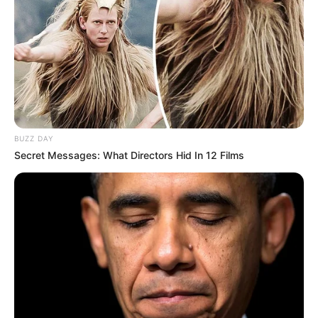
NOTICIAS ANTIOQUIA
MANTÉNGASE EN ALERTA
Tenemos todas las noticias que le
interesan. Para estar bien informado, por
favor, active las notificaciones de Alerta.
BUZZ DAY
Secret Messages: What Directors Hid In 12 Films
ACTIVAR AHORA
TEMAS DESTACADOS
EMERGENCIAS POR LLUVIAS
METRO DE MEDELLÍN
ELECCIONES PRESIDENCIALES