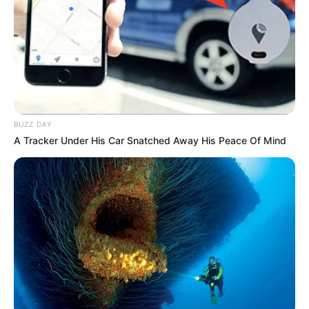
COMPARTIR
UNIRSE AL CANAL DE WHATSAPP
Coronel Daniel Mazo, Comandante Policía Antioquia
aseguró que en la zona donde ocurrió la masacre de
BUZZ DAY
cuatro personas,
están los grupos al margen de la ley
A Tracker Under His Car Snatched Away His Peace Of Mind
como el Clan del Golfo y el ELN.
"Estamos investigando para saber qué pasó con este
hecho tan doloroso, donde murieron, a manos de
hombres armados, cuatro personas, al parecer en un
establecimiento público (tienda)", afirmó.
Dijo además que pide a la comunidad de la vereda Las
Cruces, en Yolombó, dar información sobre lo ocurrido.
"Sabemos que la comunidad tiene miedo de denunciar,
pero hacemos un llamado para que nos den información