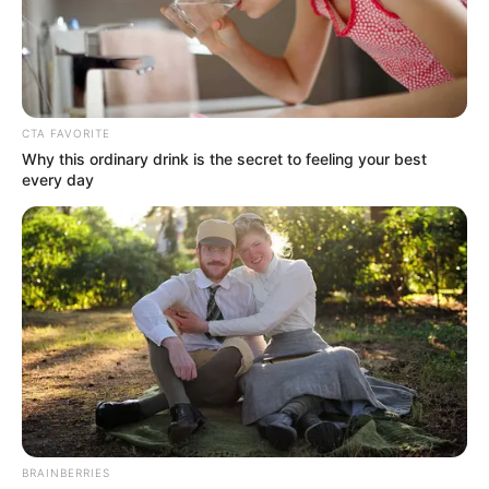
ACTIVAR AHORA
TEMAS DESTACADOS
CTA FAVORITE
Why this ordinary drink is the secret to feeling your best
EMERGENCIAS POR LLUVIAS
every day
METRO DE MEDELLÍN
ELECCIONES PRESIDENCIALES
MARINILLA - ANTIOQUIA
EPM
YONDÓ - ANTIOQUIA
RIONEGRO
BRAINBERRIES