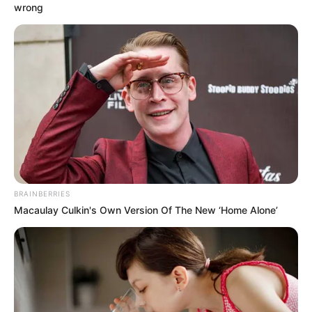
wrong
COMPARTIR
ALERTA BOGOTÁ EN GOOGLE NEWS
TEMAS RELACIONADOS
JARDÍN - ANTIOQUIA
ASESINATO
CRIMEN
BRAINBERRIES
MANTÉNGASE EN ALERTA
Macaulay Culkin's Own Version Of The New ‘Home Alone’
Tenemos todas las noticias que le
interesan. Para estar bien informado, por
favor, active las notificaciones de Alerta.