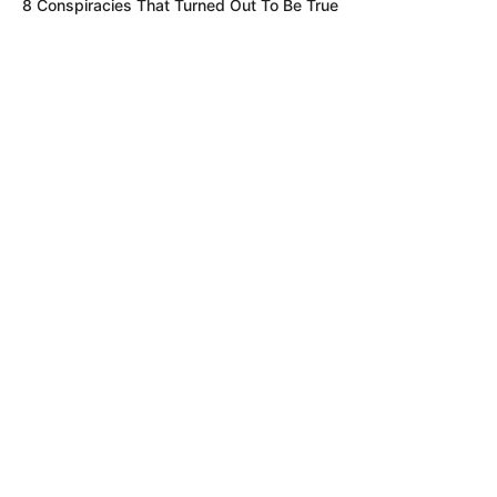
8 Conspiracies That Turned Out To Be True
EPA COLOMBIA
Trasladaron a Epa Colombia para
Ibagué: Gobierno de Abelardo habría
dado la orden
PROTECCIÓN ANIMAL
Agredió a una perrita, lo capturaron, pero ya
está libre: Colombia pide justicia
MILLONARIO ROBO
Robaban datos de tarjetas para hacer
millonarias compras en internet