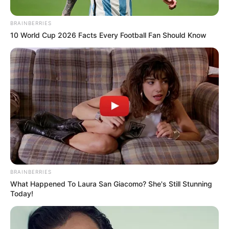
BRAINBERRIES
10 World Cup 2026 Facts Every Football Fan Should Know
RCN
Indígenas en Antioquia marcharán para rechazar
asesinato de sus compañeros
BRAINBERRIES
Por:
Johanna Ramírez Gil
What Happened To Laura San Giacomo? She's Still Stunning
Today!
Noviembre 9, 2019