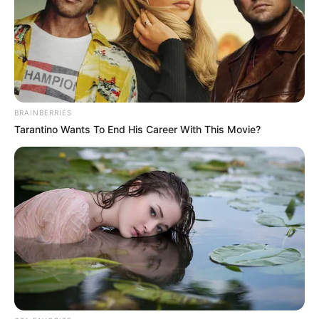
EMERGENCIAS POR LLUVIAS
METRO DE MEDELLÍN
ELECCIONES PRESIDENCIALES
MARINILLA - ANTIOQUIA
EPM
YONDÓ - ANTIOQUIA
RIONEGRO
BRAINBERRIES
Tarantino Wants To End His Career With This Movie?