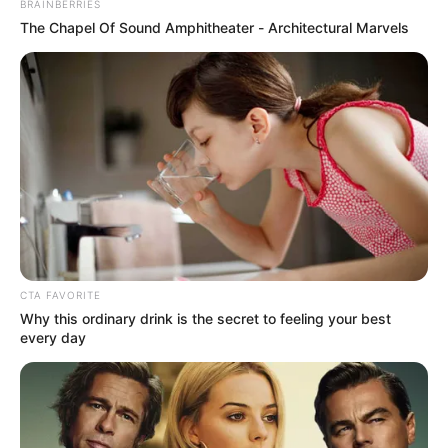
BRAINBERRIES
The Chapel Of Sound Amphitheater - Architectural Marvels
TEMAS RELACIONADOS
INDÍGENAS
MARCHAS
VIOLENCIA
ALERTA PAISA
ANTIOQUIA
ASESINATO
PROTESTA SOCIAL
MANTÉNGASE EN ALERTA
Tenemos todas las noticias que le
interesan. Para estar bien informado, por
favor, active las notificaciones de Alerta.
CTA FAVORITE
Why this ordinary drink is the secret to feeling your best
ACTIVAR AHORA
every day
TEMAS DESTACADOS