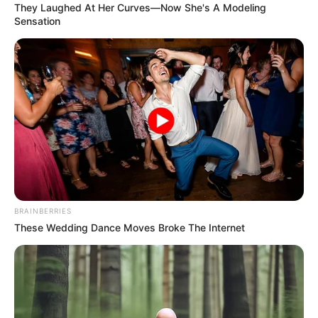
They Laughed At Her Curves—Now She's A Modeling
Sensation
Lea además: En el Bajo Cauca antioqueño fue
asesinado un líder indígena
En la última semana
dos indígenas han sido asesinados
en el departamento de Antioquia.
El caso más reciente
ocurrió en Cáceres, donde
Luis Enrique de la Cruz Suárez
,
de la guardia Indígena del pueblo Senú, fue atacado por
desconocidos en una vía de este municipio del Bajo
BRAINBERRIES
Cauca.
These Wedding Dance Moves Broke The Internet
Restricción a la movilidad
En sus territorios, los indígenas en Antioquia
deben salir
e ingresar a determinadas horas,
para evitar ser