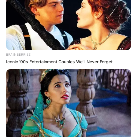
Por su parte,
el consultor socioambiental, Larry Medina
,
aseguró que no ha sido posible que los sistemas de
justicia del país garanticen a las víctimas la no repetición
BRAINBERRIES
de hechos de violencia contra ellos y sus territorios y
Iconic '90s Entertainment Couples We'll Never Forget
resaltó la importancia de promover el enfoque territorial
en los procesos que adelanta la JEP
, para lograr que los
trabajos y obras reparadores, TOAR, que se impongan a
los comparecientes del sistema de justicia, incluyan al
territorio como parte fundamental de los procesos de
reparación y no repetición. "
las afectaciones que son
generadas por la intervención de los grupos armados,
generan daños ambientales
y afectan en un sentido
general, a la humanidad en todo su entendimiento. Desde
ese punto de vista generamos cambios climáticos,
deforestación masiva, y contaminación de cuerpos de