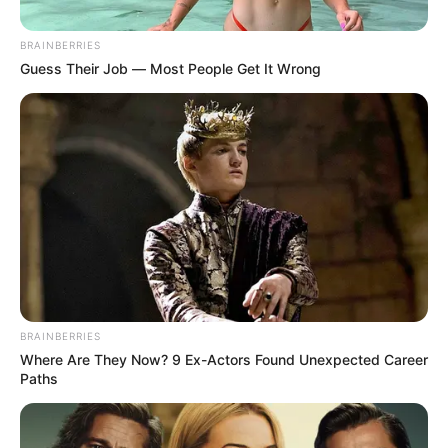
BRAINBERRIES
Guess Their Job — Most People Get It Wrong
Cortesía
Comunidad Embera, Bajo Cuaca antioqueño
BRAINBERRIES
Por:
Martín Manuel Díaz Rubio
Where Are They Now? 9 Ex-Actors Found Unexpected Career
Septiembre 20, 2024
Paths