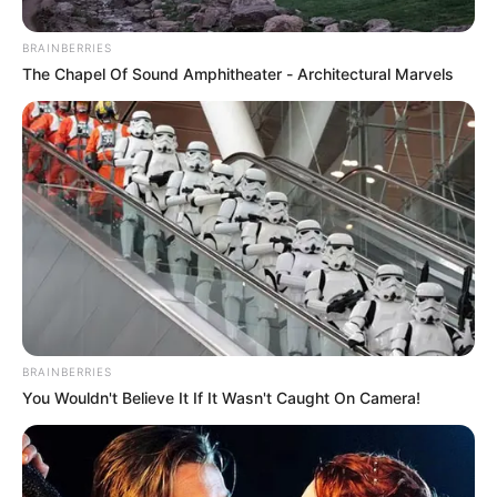
grave riesgo la seguridad alimentaria, la espiritualidad
colectiva y su subsistencia como culturas.
BRAINBERRIES
The Chapel Of Sound Amphitheater - Architectural Marvels
Le puede interesar:
Este año, el 63% de los antioqueños
celebrará Amor y Amistad: Más de la mitad invertirá
entre 50 y 200 mil pesos
BRAINBERRIES
You Wouldn't Believe It If It Wasn't Caught On Camera!