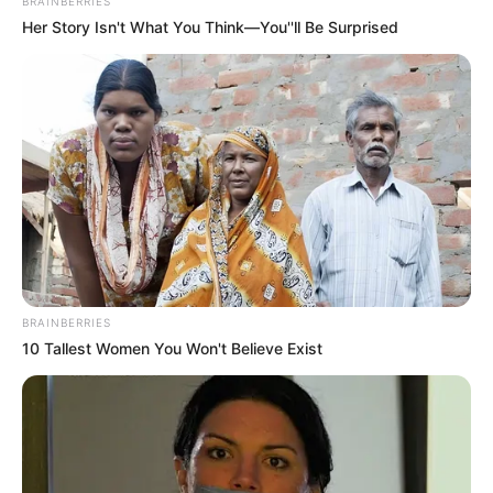
BRAINBERRIES
Her Story Isn't What You Think—You''ll Be Surprised
EMERGENCIAS POR LLUVIAS
METRO DE MEDELLÍN
ELECCIONES PRESIDENCIALES
MARINILLA - ANTIOQUIA
EPM
YONDÓ - ANTIOQUIA
RIONEGRO
BRAINBERRIES
10 Tallest Women You Won't Believe Exist