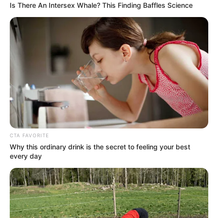
Is There An Intersex Whale? This Finding Baffles Science
e identificados a los presuntos autores del hurto,
gracias
al equipo de criminalística que recolectó algunas
evidencias.
Según el reporte,
ya descartaron que el robo haya sido
cometido por los dos empleados de la propiedad que
fueron golpeados
y acusados por cinco hombres de una
empresa de seguridad, quienes fueron capturados por el
delito de lesiones personales.
COMPARTIR
CTA FAVORITE
ALERTA BOGOTÁ EN GOOGLE NEWS
Why this ordinary drink is the secret to feeling your best
every day
TEMAS RELACIONADOS
HURTO
GREEICY RENDÓN
MIKE BAHÍA
ALERTA PAISA
RCN RADIO
POLICÍA