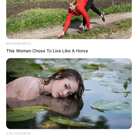
MANTÉNGASE EN ALERTA
Tenemos todas las noticias que le
interesan. Para estar bien informado, por
BRAINBERRIES
favor, active las notificaciones de Alerta.
This Woman Chose To Live Like A Horse
ACTIVAR AHORA
TEMAS DESTACADOS
EMERGENCIAS POR LLUVIAS
METRO DE MEDELLÍN
ELECCIONES PRESIDENCIALES
CTA FAVORITE
MARINILLA - ANTIOQUIA
EPM