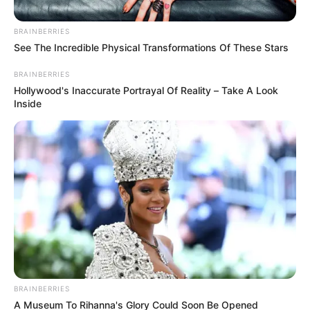
BRAINBERRIES
See The Incredible Physical Transformations Of These Stars
BRAINBERRIES
Hollywood's Inaccurate Portrayal Of Reality – Take A Look
Inside
Suministrada.
Hurto a la finca de Greicy Rendón en Llanogrande
superaría los mil millones de pesos
Por:
Yuli Metaute Londoño
Mayo 18, 2023
BRAINBERRIES
A Museum To Rihanna's Glory Could Soon Be Opened