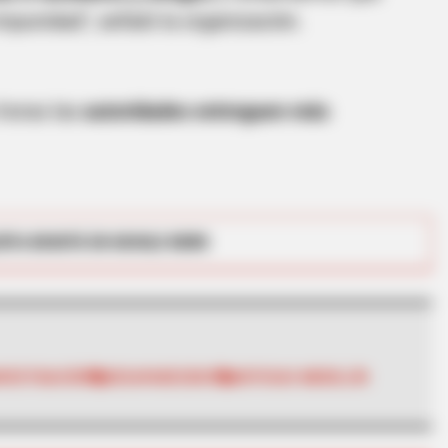
mpunidad", señaló la organización.
horas las
autoridades entreguen más
BRAINBERRIES
How Did They Get Gina C
RTA BOGOTÁ EN GOOGLE NEWS
NVESTIGACIÓN
DESAPARECIDOS
NOTICIAS MEDELLÍN