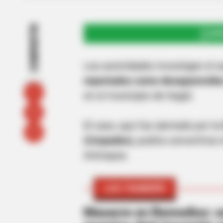
COMPARTIR
UNI
Las autoridades investigan el 
reportados como desaparecido
en el municipio de Itagüí.
El caso, que fue alertado por la
(Corpades)
, podría convertirse
Antioquia.
LEA TAMBIÉN
Masacre en Remedios: un