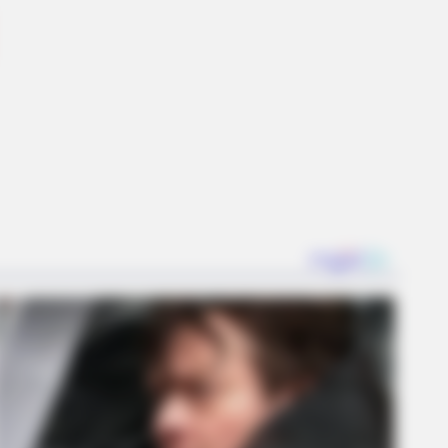
LOVE
 everything you thought you
w about water might be wrong