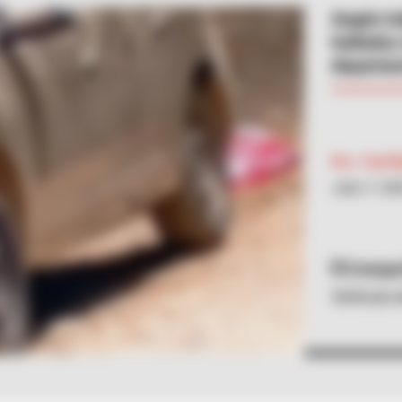
Según in
hallados
departa
Por:
Yuli 
Julio 7, 20
Compart
Vehículo d