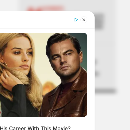
04
ACCIDENTE
Lo acaban de entregar y ya lo
estrenaron: primer aparatoso
accidente en el nuevo puente
de la 153
05
SITP
Cambian paradas de SITP
clave en Bosa: no quede
perdido y conozca la nueva
ruta
His Career With This Movie?