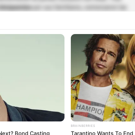
interpuestas
por sus familiares, comenzaron las
cido en las últimas horas
, los cuerpos fueron
del departamento.
Uno de ellos fue encontrado
jurisdicción de
San Pedro de los Milagros
y el
n Sebastián de Palmitas.
e alias 'El Negro' por masacre familiar
BRAINBERRIES
 Next? Bond Casting
Tarantino Wants To End 