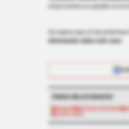
estos hechos no queden en la i
Se espera que en las próximas 
información sobre este caso.
BRAINBERRIES
Did They Lie To Us In This Movie?
ALE
BRAINBERRIES
Plastic Surgery Splurge: Instagram
TEMAS RELACIONADOS
Model's Quest For Barbie Looks
MASACRE
NOTICIAS ANTIOQUIA
I
ALERTA PAISA