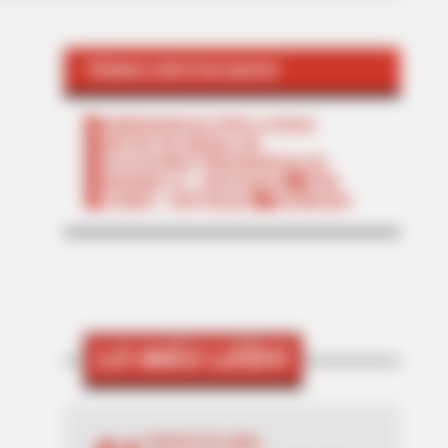
TEMAS DESTACADOS
EMERGENCIAS POR LLUVIAS
METRO DE MEDELLÍN
ELECCIONES PRESIDENCIALES
MARINILLA - ANTIOQUIA
EPM
YONDÓ - ANTIOQUIA
RIONEGRO
LO MÁS LEÍDO
CORTES DE AGUA