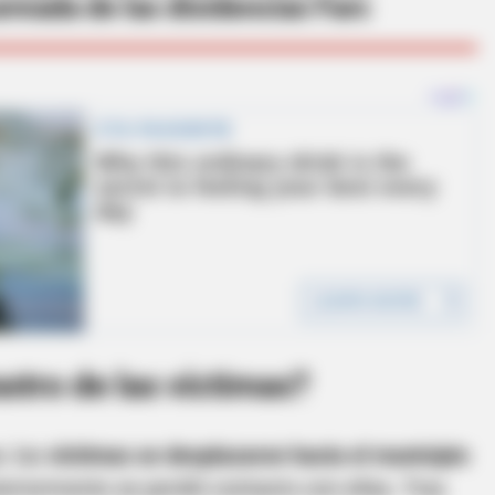
rmada de las disidencias Farc
astro de las víctimas?
, las
víctimas se desplazaron hacia el municipio
teriormente se perdió contacto con ellas. Tras