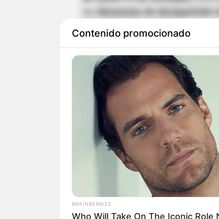
las
denuncias de desaparición 
labores de búsqueda.
Contenido promocionado
De acuerdo con el reporte cono
hallados en diferentes puntos 
en la vereda San José, otro en 
tercero en el corregimiento Sa
LEA TAMBIÉN
Golpe a 'Los Pacheco': Ca
y crimen de líder social
BRAINBERRIES
Who Will Take On The Iconic Role