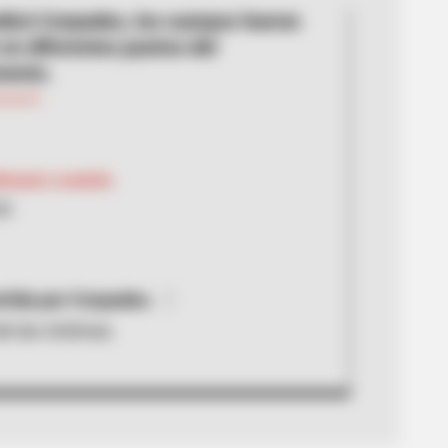
dicó Corpades, los cuerpos fueron
 en diferentes puntos del
mento.
Metaute Londoño
26
ida por Corpades.
e las víctimas.