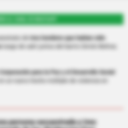
RSE AL CANAL DE WHATSAPP
asesinato de
tres hombres que habían sido
s
luego de salir juntos del barrio Simón Bolívar,
Corporación para la Paz y el Desarrollo Social
 en un nuevo hecho múltiple de violencia en
a persona secuestrada y tres