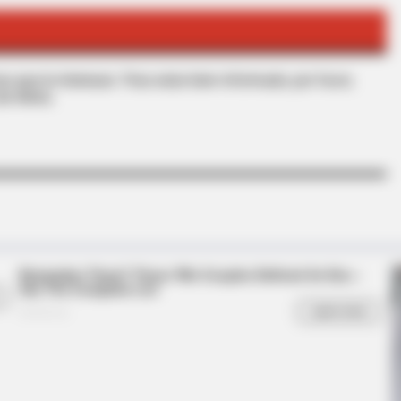
BRAINBERRIES
CTA 
Busting Movie Myths! Common
Why
Clichés That Don't Reflect Reality
kne
s que le interesan. Para estar bien informado, por favor,
de Alerta.
BRAINBERRIES