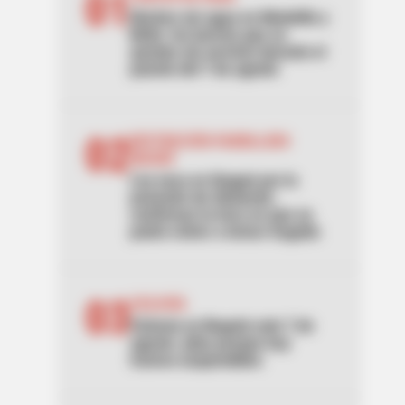
01
Noches sin agua en Medellín y
Bello: los barrios que se
quedan sin servicio durante el
puente del 7 de agosto
02
RESTRICCIÓN PARRILLERO
IBAGUÉ
Ley seca en Ibagué por la
posesión de Abelardo:
confirman la hora en que se
podrá volver a tomar traguito
03
CICLOVÍA
Ciclovía en Bogotá este 7 de
agosto: pilas porque hay
tramos suspendidos