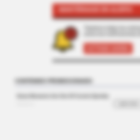
MANTÉNGASE EN ALERTA
Tenemos todas las noticia
active las notificaciones 
ACTIVAR AHORA
BRAINBERRIES