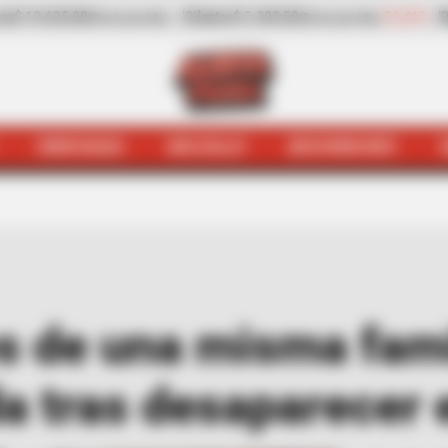
-31,41%
Pepino de rellenar
$ 3.972,00
-0,70%
Za
recio por kilo)
(Precio por kilo)
HINCHADA
BOLSILLO
BOCHINCHES
res integrantes de una misma familia fueron hallados si
s de una misma fami
da tras desaparecer 