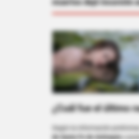
muertos dejó incursión a
¿Cuál fue el último r
Según la información preliminar
de Santa Fe de Antioquia
y pos