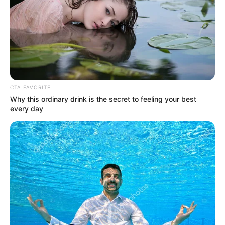
ACTIVAR AHORA
TEMAS DESTACADOS
EMERGENCIAS POR LLUVIAS
METRO DE MEDELLÍN
CTA FAVORITE
ELECCIONES PRESIDENCIALES
Why this ordinary drink is the secret to feeling your best
MARINILLA - ANTIOQUIA
EPM
every day
YONDÓ - ANTIOQUIA
RIONEGRO