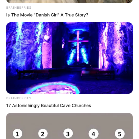
en Usaquén por presunto abuso?
Galán se pronunció
BRAINBERRIES
Is The Movie "Danish Girl" A True Story?
BRAINBERRIES
17 Astonishingly Beautiful Cave Churches