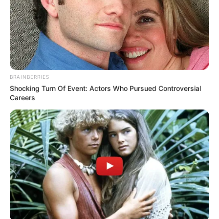
de gramaje a la minería ilegal y de la pasta base de coca.
De igual forma, las disidencias de las FARC,
particularmente el Frente 36 del Estado Mayor Central,
presionan desde los límites con el Norte de Antioquia
para asegurar corredores de movilidad hacia los ríos
Cauca y Nechí.
BRAINBERRIES
La
invasión Santa Elena, en la periferia rural de
Shocking Turn Of Event: Actors Who Pursued Controversial
Caucasia,
se ha convertido en uno de los epicentros de la
Careers
crisis humanitaria y de seguridad que afecta al
Bajo
Cauca antioqueño.
Al ser un asentamiento informal
caracterizado por la precariedad habitacional y la
ausencia de servicios públicos básicos, la vulnerabilidad
de sus habitantes es explotada por los grupos armados
ilegales. Autoridades locales y la Defensoría del Pueblo
señalan que este sector se utiliza como refugio, centro de
acopio y corredor de movilidad por las estructuras
criminales que se disputan las rentas del municipio.
COMPARTIR