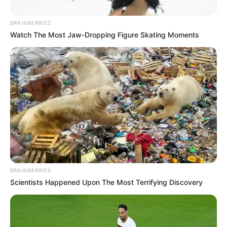
BRAINBERRIES
Watch The Most Jaw‑Dropping Figure Skating Moments
Alcaldía de Caucasia
Caucasia
Por:
Diego Alejandro Escobar Calle
Junio 15, 2026
BRAINBERRIES
Scientists Happened Upon The Most Terrifying Discovery
COMPARTIR