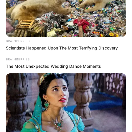
la primera vez que se presenta en esta cárcel, ya que el
10 de noviembre del año 2022 se registró la fuga de tres
internos.
En ese momento un guarda resultó herido en
medio de los enfrentamientos generados tras un motín.
COMPARTIR
BRAINBERRIES
Scientists Happened Upon The Most Terrifying Discovery
ALERTA BOGOTÁ EN GOOGLE NEWS
BRAINBERRIES
The Most Unexpected Wedding Dance Moments
TEMAS RELACIONADOS
ANORÍ - ANTIOQUIA
NORDESTE ANTIOQUEÑO
DELINCUENCIA
MOTOS ROBADAS
AUTORIDADES
RED CRIMINAL
POLICÍA DE MEDELLÍN
MANTÉNGASE EN ALERTA