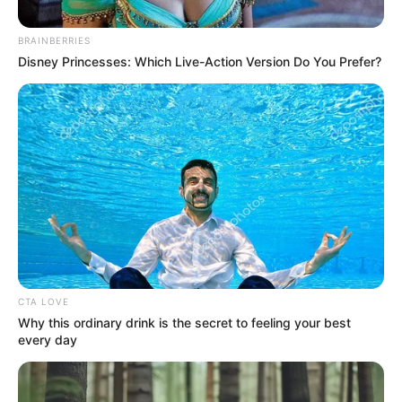
Tenemos todas las noticias que le
interesan. Para estar bien informado, por
BRAINBERRIES
favor, active las notificaciones de Alerta.
Disney Princesses: Which Live-Action Version Do You Prefer?
ACTIVAR AHORA
TEMAS DESTACADOS
EMERGENCIAS POR LLUVIAS
METRO DE MEDELLÍN
ELECCIONES PRESIDENCIALES
MARINILLA - ANTIOQUIA
EPM
CTA LOVE
YONDÓ - ANTIOQUIA
RIONEGRO
Why this ordinary drink is the secret to feeling your best
every day