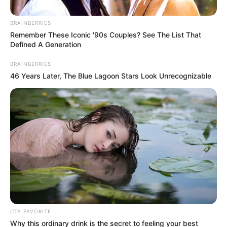
BRAINBERRIES
Remember These Iconic '90s Couples? See The List That
Defined A Generation
BRAINBERRIES
46 Years Later, The Blue Lagoon Stars Look Unrecognizable
Policía Nacional
Un operativo en Anorí, permitió la recuperación de varios
CTA FAVORITE
vehículos que eran utilizados para actividades ilícitas
Why this ordinary drink is the secret to feeling your best