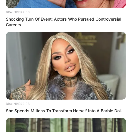
BRAINBERRIES
Le puede interesar:
A 59 contagiados por Covid-19,
Shocking Turn Of Event: Actors Who Pursued Controversial
entre internos y agentes de policía, reportan las
Careers
estaciones de la Fuerza Pública en Medellín
Por estos hechos el Juzgado 14 Penal Municipal de
Control de Garantías avaló la petición de la Fiscalía y
concedió medida de aseguramiento no privativa de la
libertad
, confirmaron fuentes judiciales.
COMPARTIR
ALERTA BOGOTÁ EN GOOGLE NEWS
BRAINBERRIES
She Spends Millions To Transform Herself Into A Barbie Doll!
TEMAS RELACIONADOS
NOTICIAS ANTIOQUIA