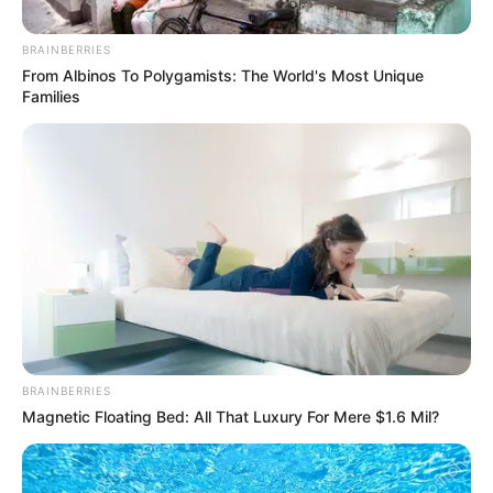
bioseguridad.
BRAINBERRIES
From Albinos To Polygamists: The World's Most Unique
Families
Foto archivo
Por:
Luz Marina Arango Bolívar
BRAINBERRIES
Julio 10, 2020
Magnetic Floating Bed: All That Luxury For Mere $1.6 Mil?