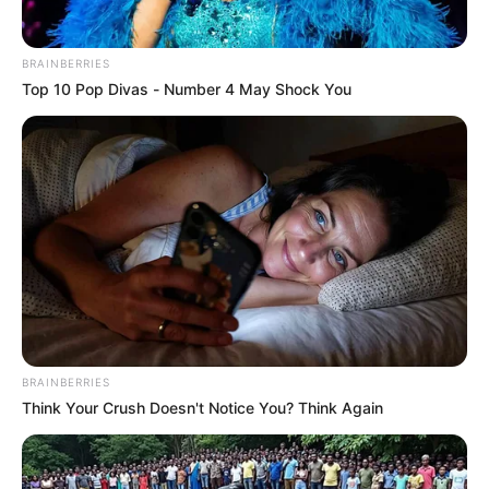
TEMAS DESTACADOS
EMERGENCIAS POR LLUVIAS
BRAINBERRIES
METRO DE MEDELLÍN
Top 10 Pop Divas - Number 4 May Shock You
ELECCIONES PRESIDENCIALES
MARINILLA - ANTIOQUIA
EPM
YONDÓ - ANTIOQUIA
RIONEGRO
BRAINBERRIES
Think Your Crush Doesn't Notice You? Think Again