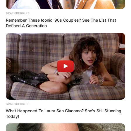
BRAINBERRIES
Remember These Iconic '90s Couples? See The List That
Defined A Generation
Cero Setenta, medio de comunicación
Felipe Cañizalez - exalcalde de Apartadó - 2024
Por:
Verónica Gómez Perea
Septiembre 30, 2024
BRAINBERRIES
What Happened To Laura San Giacomo? She's Still Stunning
Today!