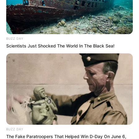
BUZZ DAY
Scientists Just Shocked The World In The Black Sea!
El oficial aseguró que durante la investigación llegaron a
la vivienda del menor, quien, al parecer,
se encontraba
lavando una ropa, manchada supuestamente con
rastros de sangre de la menor.
BUZZ DAY
The Fake Paratroopers That Helped Win D-Day On June 6,