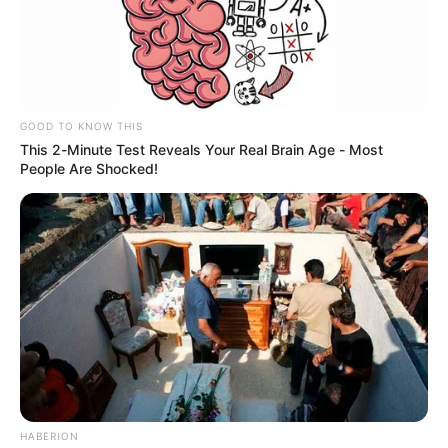
GOOD TO KNOW THIS
This 2-Minute Test Reveals Your Real Brain Age - Most
People Are Shocked!
Cortesía
Por:
Diego Alejandro Escobar Calle
Noviembre 16, 2019
COMPARTIR
HABERION