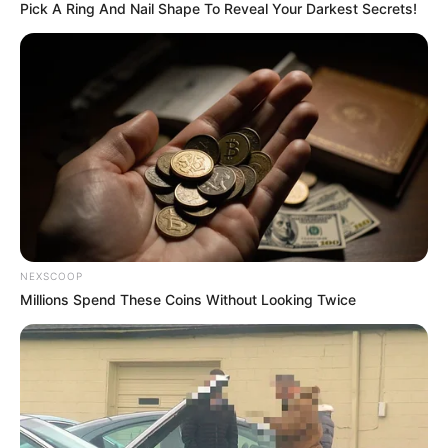
Pick A Ring And Nail Shape To Reveal Your Darkest Secrets!
EMERGENCIAS POR LLUVIAS
METRO DE MEDELLÍN
ELECCIONES PRESIDENCIALES
MARINILLA - ANTIOQUIA
EPM
YONDÓ - ANTIOQUIA
RIONEGRO
NEXSCOOP
Millions Spend These Coins Without Looking Twice