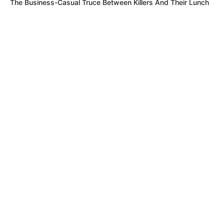
The Business-Casual Truce Between Killers And Their Lunch
MÁS DE JUDICIALES