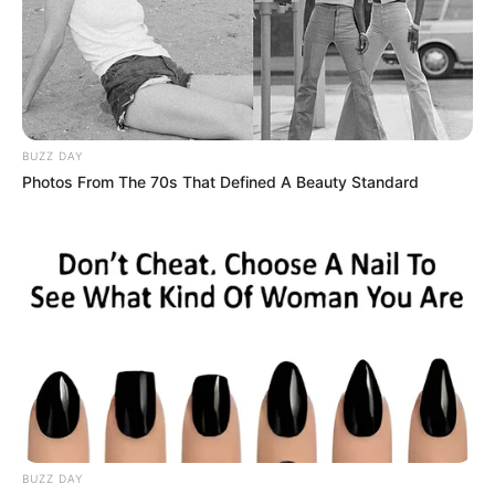
TEMAS RELACIONADOS
REMEDIOS - ANTIOQUIA
MENORES INFRACTORES
MUERTE DE MENORES
ALERTA PAISA
ORDEN PÚBLICO
VIOLENCIA CONTRA LOS NIÑOS
CRIMEN
MATONEO
BUZZ DAY
Photos From The 70s That Defined A Beauty Standard
MANTÉNGASE EN ALERTA
Tenemos todas las noticias que le
interesan. Para estar bien informado, por
favor, active las notificaciones de Alerta.
ACTIVAR AHORA
BUZZ DAY
TEMAS DESTACADOS