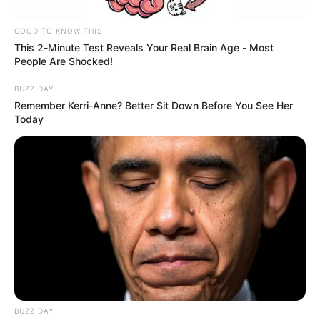
GOOD TO KNOW THIS
This 2-Minute Test Reveals Your Real Brain Age - Most
People Are Shocked!
BUZZ DAY
Remember Kerri-Anne? Better Sit Down Before You See Her
Today
Se logró establecer que el procesado llegó al lugar y, al
parecer,
amenazó a los trabajadores del lugar aduciendo
BUZZ DAY