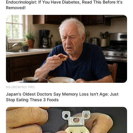
línea de atención al cliente (604) 44 44 115
.
Endocrinologist: If You Have Diabetes, Read This Before It's
Removed!
COMPARTIR
ALERTA BOGOTÁ EN GOOGLE NEWS
TEMAS RELACIONADOS
NOTICIAS ANTIOQUIA
ANZÁ - ANTIOQUIA
TRAGENDIA
MEDIDA DE ASEGURAMIENTO
CÁRCEL
NEUROMIND PRO
Japan's Oldest Doctors Say Memory Loss Isn't Age: Just
MANTÉNGASE EN ALERTA
Stop Eating These 3 Foods
Tenemos todas las noticias que le
interesan. Para estar bien informado, por
favor, active las notificaciones de Alerta.