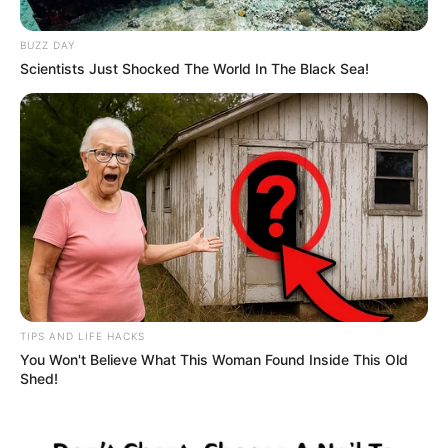
BUZZ DAY
Scientists Just Shocked The World In The Black Sea!
Fiscalía General de la Nación
Presunto homicida de hombre en Anzá, Antioquia
Por:
Eduar Rendón Daza
TIPS AND LIFE HACKS
You Won't Believe What This Woman Found Inside This Old
Enero 6, 2024
Shed!