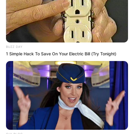
ACTIVAR AHORA
TEMAS DESTACADOS
BUZZ DAY
1 Simple Hack To Save On Your Electric Bill (Try Tonight)
EMERGENCIAS POR LLUVIAS
METRO DE MEDELLÍN
ELECCIONES PRESIDENCIALES
MARINILLA - ANTIOQUIA
EPM
YONDÓ - ANTIOQUIA
RIONEGRO
OHI BLOG