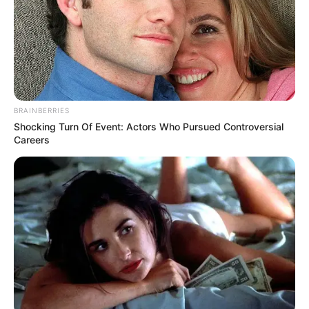
en la huída dejaron abandonado en el lugar de los
hechos una pistola y un celular, material probatorio que
servirá para dar con su captura y su respectiva
judicialización
, precisaron las autoridades.
COMPARTIR
BRAINBERRIES
Shocking Turn Of Event: Actors Who Pursued Controversial
ALERTA BOGOTÁ EN GOOGLE NEWS
Careers
TEMAS RELACIONADOS
NOTICIAS ANTIOQUIA
RIONEGRO - ANTIOQUIA
ORIENTE ANTIOQUEÑO
TRAGENDIA
ASESINATO
CRIMEN
EXTRANJEROS
ALERTA PAISA
HURTO
MUJER HERIDA
POLICÍA
MANTÉNGASE EN ALERTA