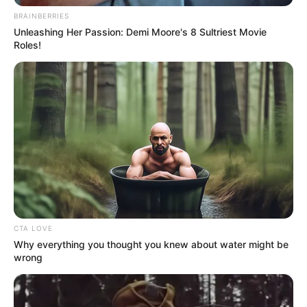
BRAINBERRIES
Unleashing Her Passion: Demi Moore's 8 Sultriest Movie
Tenemos todas las noticias que le
Roles!
interesan. Para estar bien informado, por
favor, active las notificaciones de Alerta.
ACTIVAR AHORA
TEMAS DESTACADOS
EMERGENCIAS POR LLUVIAS
METRO DE MEDELLÍN
CTA LOVE
ELECCIONES PRESIDENCIALES
Why everything you thought you knew about water might be
MARINILLA - ANTIOQUIA
EPM
wrong
YONDÓ - ANTIOQUIA
RIONEGRO