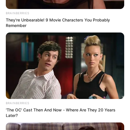
BRAINBERRIES
They're Unbearable! 9 Movie Characters You Probably
Remember
Archivo
Por:
Guillermo León Ospina Muñoz
BRAINBERRIES
Septiembre 8, 2020
'The OC' Cast Then And Now - Where Are They 20 Years
Later?