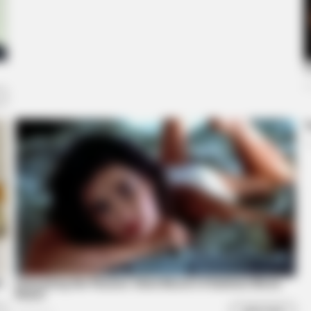
BRAINBERRIES
Hollywood's Inaccurate P
Inside
 A Modern-Day Barbie