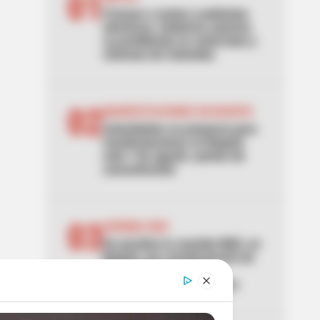
01
Frenazo a motos y patinetas
eléctricas: Gobierno autoriza
su prohibición en ciclorrutas y
ciclovías de Colombia
02
MANIFESTACIONES EN BOGOTÁ
Autoridades se preparan para
manifestaciones en Bogotá
este 7 de agosto: puntos de
concentración
03
AVENIDA NQS
Se paraliza la avenida NQS, en
Bogotá, por manifestación de
hinchas de Santa Fe:
TransMilenio no se mueve