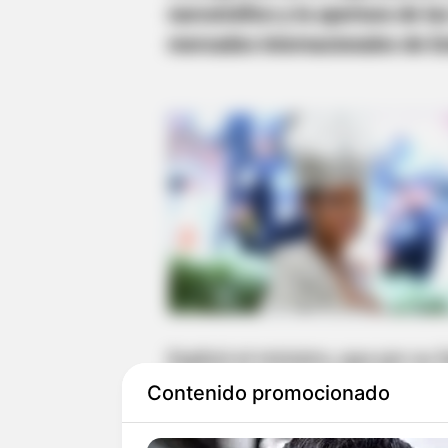
narcotráfico y la apertura de la
mercados internacionales de E
Explicó el ministro, que por su
Pueblo se convirtió en el cabec
Contenido promocionado
creía impenetrable, pero gracias