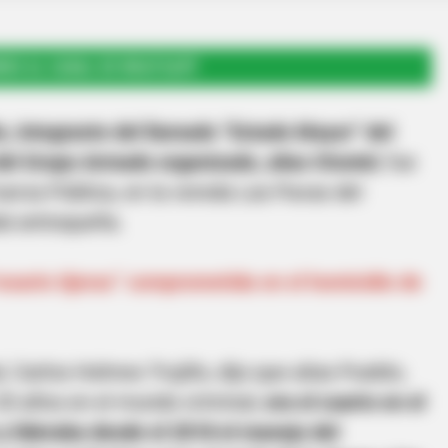
RSE AL CANAL DE WHATSAPP
o, integrante del llamado “Estado Mayor” del
 del Grupo Armado organizado, alias Otoniel
, fue
uerza Pública, en la vereda Las Pavas del
bá antioqueña.
osario tijeras” comprometida en el homicidio de
 Carlos Holmes Trujillo, dijo que alias Pueblo,
20 años en el mundo criminal,
era el cuarto en el
y lideraba desde el 2018 el manejo del