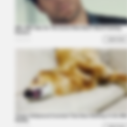
BRAINBERRIES
She Spent A Fortune To Look Like