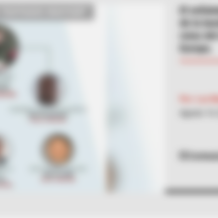
El señal
de la ba
rutas de
Europa.
Por:
Luz M
Agosto 14,
Cortesí