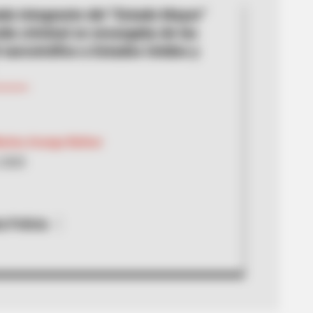
ado integrante del “Estado Mayor”
nda criminal se encargaba de las
l narcotráfico a Estados Unidos y
arina Arango Bolívar
 2020
a Policía