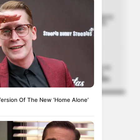
04
LEY SECA
Confirmada la Ley Seca por la
posesión de Abelardo de la
Espriella: medidas de
seguridad
05
INTOLERANCIA
Un video la delató: mató a su
novio prendiéndole fuego
mientras dormía en Medellín
Version Of The New ‘Home Alone’