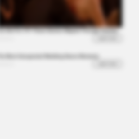
ortrayal Of Reality – Take A Look