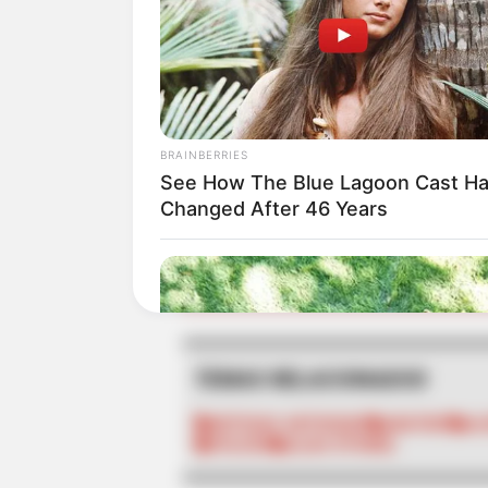
Directiva de EPM
A mediados de julio pasado, en
presuntos miembros del Clan del
municipio de Riosucio, quien al
BRAINBERRIES
mensuales como auxiliador de l
See How The Blue Lagoon Cast H
Changed After 46 Years
ALE
TEMAS RELACIONADOS
NOTICIAS ANTIOQUIA
ABATIDO
AL
POLICÍA
ALIAS OTONIEL