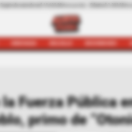
-
Cilantro
$ 2.203,50
-31,41%
Pepino de rellenar
$ 3.972,00
(Precio por kilo)
(
HINCHADA
BOLSILLO
BOCHINCHES
es
En operativo de la Fuerza Pública en Antioquia, murió
 la Fuerza Pública e
blo, primo de “Otoni