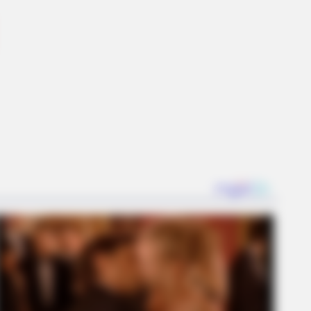
ostalgic For The 70's
BERRIES
stic Surgery Splurge: Instagram
el's Quest For Barbie Looks