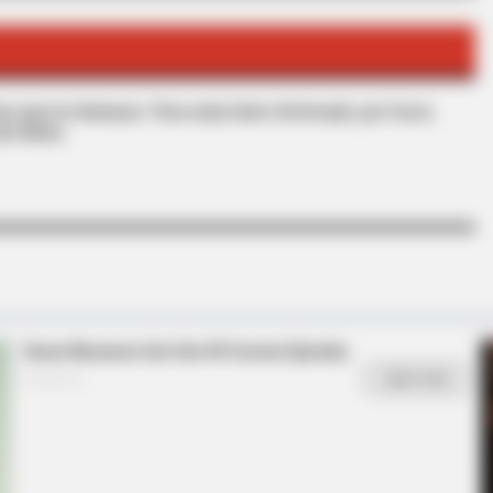
BRAINBERRIES
s que le interesan. Para estar bien informado, por favor,
Hollywood
These Photos Make Us N
de Alerta.
BRAIN
Pla
Mod
BRAINBERRIES
Guess Their Job — Most People Get It
Wrong