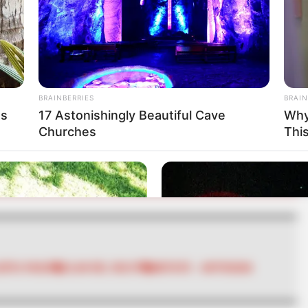
 el Chocó también fueron detenidos otros seis
 Golfo, entre ellos alias Mario,
concejal del
 parecer, recibía 2 millones y medio de pesos
BRAINBERRIES
BRAIN
a estructura criminal.
as
17 Astonishingly Beautiful Cave
Why
Churches
Thi
RTA BOGOTÁ EN GOOGLE NEWS
ERTA PAISA
CLAN DEL GOLFO
MUTATÁ - ANTIOQUIA