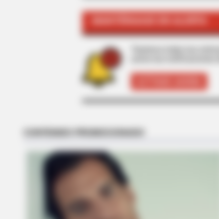
MANTÉNGASE EN ALERTA
BRAINBERRIES
Tenemos todas las noticia
’90s TV Icons Who Faded Out Of 
active las notificaciones 
ACTIVAR AHORA
BRAINBERRIES
2025’s Most Impactful Celebrity
Farewells