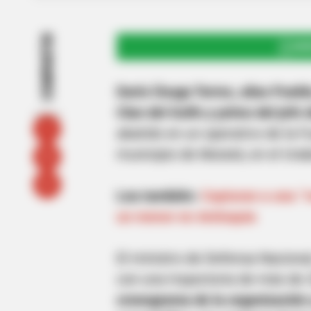
COMPARTIR
UNI
Darío Úsuga Torres, alias Puebl
Clan del Golfo y primo del jefe
abatido en un operativo de la F
municipio de Mutatá, en el Ura
Lea también:
Capturan a una “r
un menor en Antioquia
El ministro de Defensa Nacional,
con una trayectoria de más de 
cronograma de la organización 