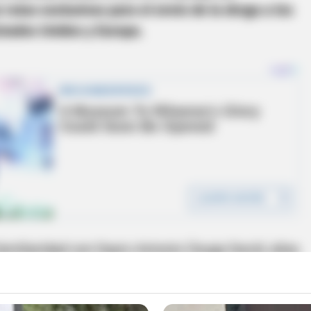
s rutas exclusivas para el envío de la droga a los
stados Unidos y Europa.
 familiaridad con Dayro Antonio Úsuga David, alias
illa de la Subestructura Carlos Vásquez y
se
 al trabajo de inteligencia de las autoridades