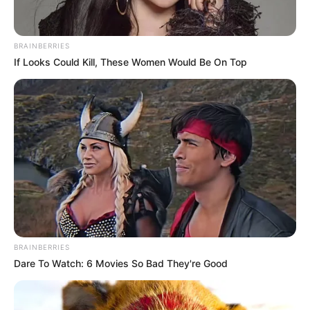
Tenemos todas las noticias que le
interesan. Para estar bien informado, por
favor, active las notificaciones de Alerta.
BRAINBERRIES
If Looks Could Kill, These Women Would Be On Top
ACTIVAR AHORA
TEMAS DESTACADOS
EMERGENCIAS POR LLUVIAS
METRO DE MEDELLÍN
ELECCIONES PRESIDENCIALES
MARINILLA - ANTIOQUIA
EPM
YONDÓ - ANTIOQUIA
RIONEGRO
BRAINBERRIES
Dare To Watch: 6 Movies So Bad They're Good