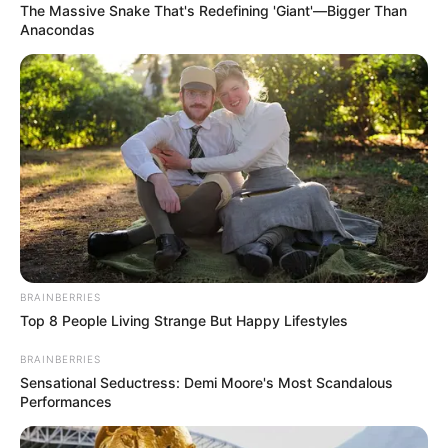
The Massive Snake That's Redefining 'Giant'—Bigger Than
Anacondas
El comandante Fajardo dijo que el pasado 10 de agosto,
estos sujetos presuntamente habrían irrumpido en las
oficinas de un cultivo de flores y pintaron grafitis
BRAINBERRIES
alusivos a la guerrilla del ELN para confundir a las
Top 8 People Living Strange But Happy Lifestyles
autoridades.
BRAINBERRIES
Sensational Seductress: Demi Moore's Most Scandalous
Lea más:
¡Qué miedo! Asciende el porcentaje de
Performances
asesinatos con arma blanca en el Valle de Aburrá