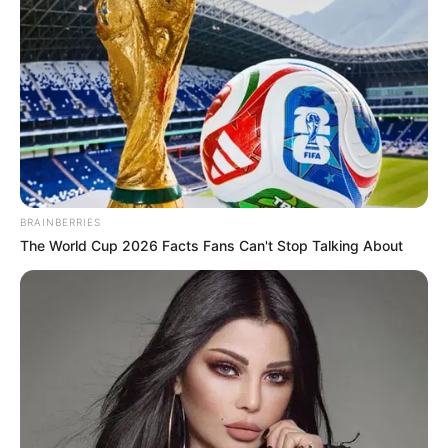
Durante el procedimiento,
las autoridades incautaron
cuatro armas cortas, dos armas largas, munición de
diferente calibre, varios equipos de comunicación y
lentes binoculares.
COMPARTIR
ALERTA BOGOTÁ EN GOOGLE NEWS
BRAINBERRIES
The World Cup 2026 Facts Fans Can't Stop Talking About
TEMAS RELACIONADOS
BARRIO LA UNIÓN
CAPTURAS
BANDAS CRIMINALES
ALERTA PAISA
ORIENTE ANTIOQUEÑO
ELN
EJÉRCITO NACIONAL
MANTÉNGASE EN ALERTA