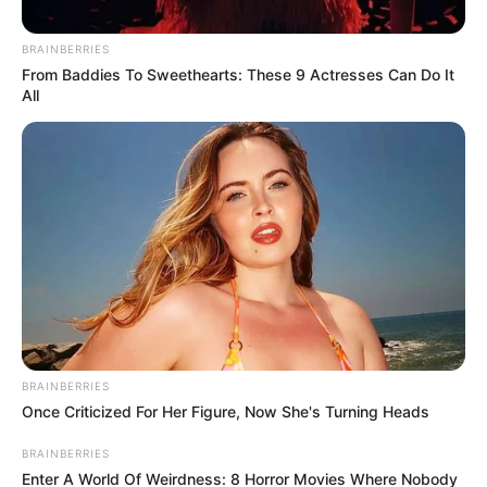
las autoridades.
BRAINBERRIES
From Baddies To Sweethearts: These 9 Actresses Can Do It
All
BRAINBERRIES
Once Criticized For Her Figure, Now She's Turning Heads
Suministrada.
En la Unión liberaron a una mujer secuestrada y
BRAINBERRIES
capturaron a sujetos que se hacían pasar por integrantes
Enter A World Of Weirdness: 8 Horror Movies Where Nobody