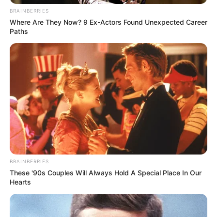
GAULA MILITAR
GAULA
AUTORIDADES
BRAINBERRIES
NOTICIAS MEDELLÍN
VALLE DE ABURRÁ
Where Are They Now? 9 Ex-Actors Found Unexpected Career
Paths
MANTÉNGASE EN ALERTA
Tenemos todas las noticias que le
interesan. Para estar bien informado, por
favor, active las notificaciones de Alerta.
ACTIVAR AHORA
BRAINBERRIES
These '90s Couples Will Always Hold A Special Place In Our
TEMAS DESTACADOS
Hearts
EMERGENCIAS POR LLUVIAS
METRO DE MEDELLÍN