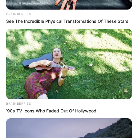
BRAINBERRIES
See The Incredible Physical Transformations Of These Stars
Archivo
Por:
Diego Alejandro Escobar Calle
Julio 27, 2020
BRAINBERRIES
’90s TV Icons Who Faded Out Of Hollywood
COMPARTIR