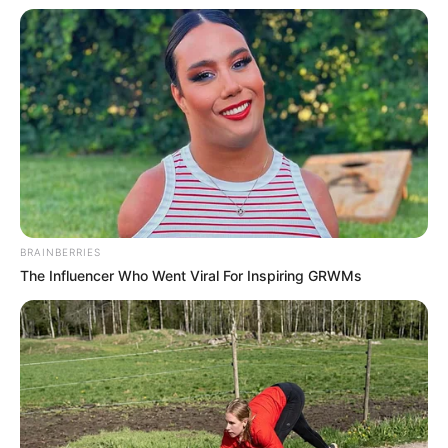
MANTÉNGASE EN ALERTA
Tenemos todas las noticias que le
interesan. Para estar bien informado, por
favor, active las notificaciones de Alerta.
ACTIVAR AHORA
BRAINBERRIES
The Influencer Who Went Viral For Inspiring GRWMs
TEMAS DESTACADOS
EMERGENCIAS POR LLUVIAS
METRO DE MEDELLÍN
ELECCIONES PRESIDENCIALES
MARINILLA - ANTIOQUIA
EPM
YONDÓ - ANTIOQUIA
RIONEGRO