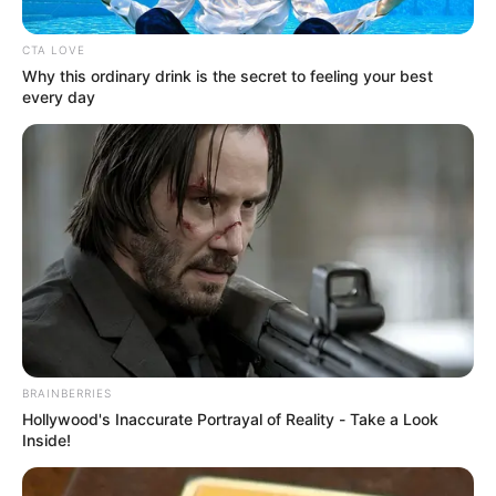
CTA LOVE
Why this ordinary drink is the secret to feeling your best
every day
AFP
Soldados colombianos montan guardia durante la
presentación de un batallón urbano.
BRAINBERRIES
Hollywood's Inaccurate Portrayal of Reality - Take a Look
Por:
Charlyn García Vélez
Inside!
Abril 8, 2023