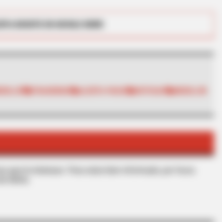
RTA BOGOTÁ EN GOOGLE NEWS
EDELLÍN
TRAGENDIA
ALERTA PAISA
NOTICIAS
MEDELLÍN
BRAINBERRIES
ethink Good And Evil!
The Best Tarantino Movi
s que le interesan. Para estar bien informado, por favor,
de Alerta.