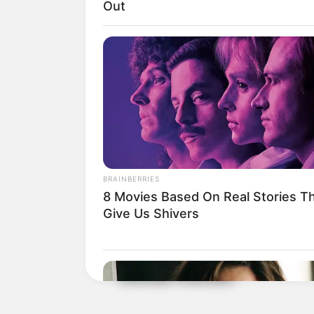
Out
Sobre los hechos, las autoridade
conocer si encuentran elemento
que ayuden a conocer mas detal
BRAINBERRIES
Más información:
En tragedia t
8 Movies Based On Real Stories T
de Medellín
Give Us Shivers
La persona asesinada fue trasla
Ciencias Forenses.