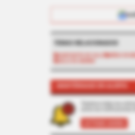
ALE
TEMAS RELACIONADOS
HABITANTES DE CALLE
RIÑAS EN M
VALLE DE ABURRÁ
BRAINBERRIES
These 9 Actresses Will Make You R
MANTÉNGASE EN ALERTA
Tenemos todas las noticia
active las notificaciones 
ACTIVAR AHORA