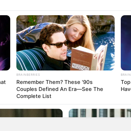
s iniciaron las investigaciones con el fin de
s materiales probatorios y evidencias físicas
les de los hechos.
BRAINBERRIES
BRAIN
erminó riña de habitantes de calle en el centro
hat
Remember Them? These '90s
Top
Couples Defined An Era—See The
Hav
Complete List
dada al Instituto Nacional de Medicina Legal y