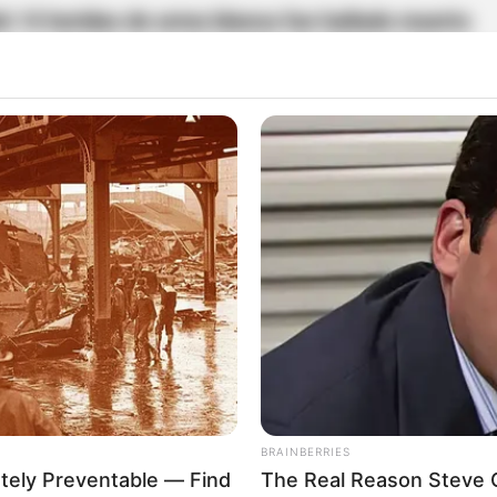
ió 15 heridas de arma blanca fue hallado muerto
 de La Macarena, en el sector de El Naranjal, en
ica del cadáver,
investigadores judiciales de la
ecibió dos heridas en los brazos, tres en el cuello
 hombro y rodillas.
ragos habría matado a su amigo en el barrio
BRAINBERRIES
tely Preventable — Find
The Real Reason Steve Ca