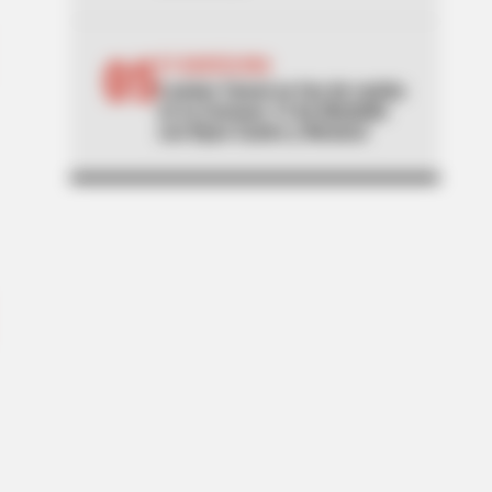
05
FC BARCELONA
Lamine Yamal se fue de rumba
en la Comuna 13 de Medellín
con Ryan Castro y Westcol
e Yet