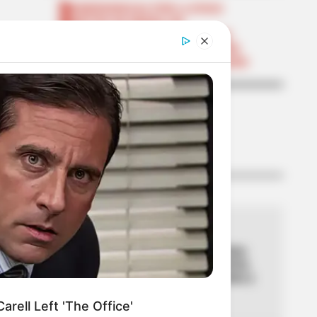
EMERGENCIAS POR LLUVIAS
METRO DE MEDELLÍN
ELECCIONES PRESIDENCIALES
MARINILLA - ANTIOQUIA
EPM
YONDÓ - ANTIOQUIA
RIONEGRO
LO MÁS LEÍDO
01
MOTOS
Frenazo a motos y patinetas
eléctricas: Gobierno autoriza
su prohibición en ciclorrutas y
ciclovías de Colombia
rell Left 'The Office'