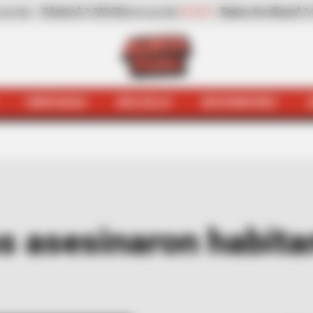
Pepino de rellenar
$ 3.972,00
-0,70%
Zanahoria
$ 500,00
(Precio por kilo)
(Pr
HINCHADA
BOLSILLO
BOCHINCHES
 Paisa
Judiciales
De 15 puñaladas asesinaron habitante de
 asesinaron habitan