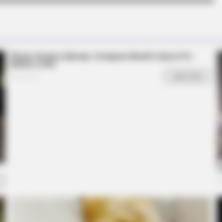
BRAINBERRIES
BRAIN
Have
Disney Princesses: Which Live-Action
Unf
Version Do You Prefer?
Fro