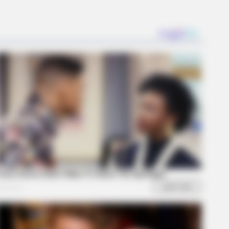
BERRIES
orgettable Awkward Moments
m The Olympics