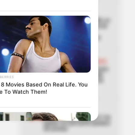
02
AVENIDA NQS
Se paraliza la avenida NQS, en
Bogotá, por manifestación de
hinchas de Santa Fe:
TransMilenio no se mueve
03
MANIFESTACIONES EN BOGOTÁ
Autoridades se preparan para
manifestaciones en Bogotá
BERRIES
este 7 de agosto: puntos de
 8 Movies Based On Real Life. You
concentración
e To Watch Them!
04
CORTES DE LUZ
Cortes de luz en Bogotá el 7 de
agosto: un solo barrio quedará
sin servicio