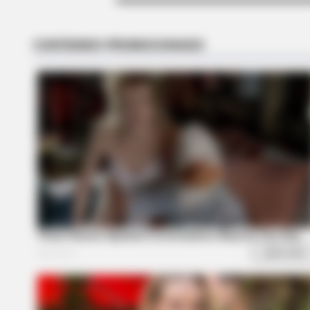
BRAINBERRIES
Tropes Hollywood Invented That 
Nothing To Do With Reality