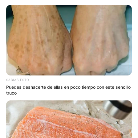
Lea también:
Colapsó el servicio de urgencias del
Hospital General de Medellín
“La vía será habilitada lo más pronto posible, después de
que se verifique las condiciones de orden público.
Las
autoridades insistieron que la vía tendrá un
acompañamiento especial para estas próximas horas,
permitiendo la movilidad de miles de personas antes de
Año Nuevo
”, destacó.
En esa zona de Antioquia
delinquen diversos grupos
armados como Clan del Golfo, Los Caparros, el ELN y las
SABIAS ESTO
disidencias de las Farc.
Puedes deshacerte de ellas en poco tiempo con este sencillo
truco
Le puede interesar
:¡Atención Bello! Este miércoles en
algunos sectores van a quitar el agua
Entre tanto, el general aseguró que con este tipo de actos
terroristas, las bandas residuales buscan publicidad en
los medios de comunicación,
razón por la que atacan a