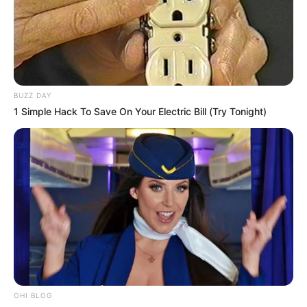
TEMAS DESTACADOS
EMERGENCIAS POR LLUVIAS
BUZZ DAY
METRO DE MEDELLÍN
1 Simple Hack To Save On Your Electric Bill (Try Tonight)
ELECCIONES PRESIDENCIALES
MARINILLA - ANTIOQUIA
EPM
YONDÓ - ANTIOQUIA
RIONEGRO
OHI BLOG