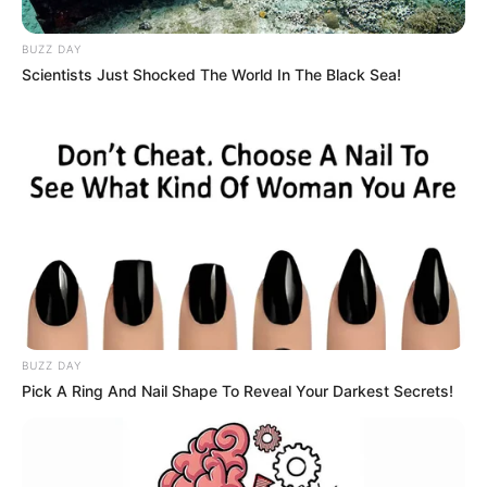
BUZZ DAY
Scientists Just Shocked The World In The Black Sea!
Cortesía: ATC.
Imagen referencial de otra quema de vehículos en
Antioquia.
BUZZ DAY
Pick A Ring And Nail Shape To Reveal Your Darkest Secrets!
Por:
Maira Arbeláez Camaño
Diciembre 30, 2020