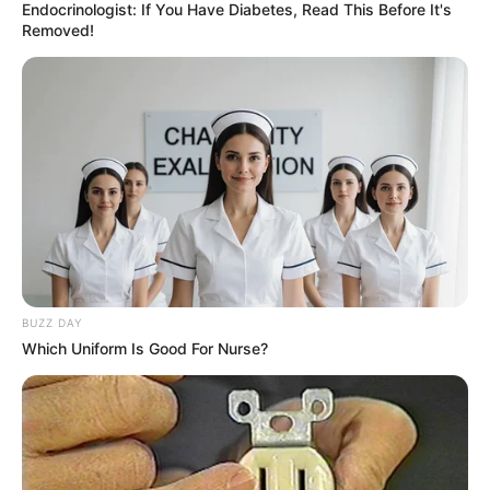
Endocrinologist: If You Have Diabetes, Read This Before It's
ALERTA BOGOTÁ EN GOOGLE NEWS
Removed!
TEMAS RELACIONADOS
ATAQUE
DISIDENCIAS DE LAS FARC
AUTORIDADES JUDICIALES
ANTIOQUIA
SÉPTIMA DIVISIÓN DEL EJÉRCITO
MEDELLÍN
EJÉRCITO NACIONAL
ALERTA PAISA
MANTÉNGASE EN ALERTA
BUZZ DAY
Which Uniform Is Good For Nurse?
Tenemos todas las noticias que le
interesan. Para estar bien informado, por
favor, active las notificaciones de Alerta.
ACTIVAR AHORA