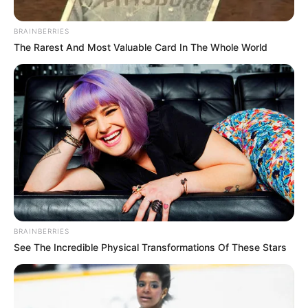
BRAINBERRIES
The Rarest And Most Valuable Card In The Whole World
Suministrada.
Criminal de “Los Triana” desplazaba familias con
amenazas en Medellín. Alias el “hijo” tenía circulas azul
de Interpol
BRAINBERRIES
See The Incredible Physical Transformations Of These Stars
Por:
Diego Alejandro Escobar Calle
Enero 19, 2024