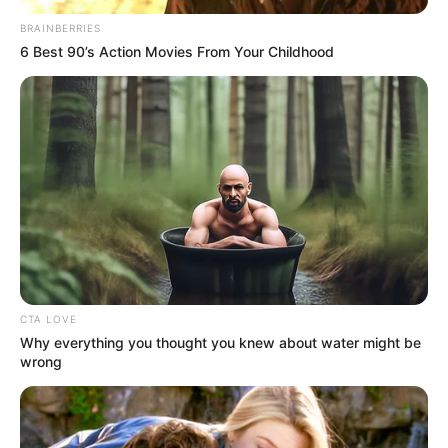
BRAINBERRIES
TEMAS DESTACADOS
6 Best 90’s Action Movies From Your Childhood
EMERGENCIAS POR LLUVIAS
METRO DE MEDELLÍN
ELECCIONES PRESIDENCIALES
MARINILLA - ANTIOQUIA
EPM
YONDÓ - ANTIOQUIA
RIONEGRO
CTA LOVE
Why everything you thought you knew about water might be
wrong