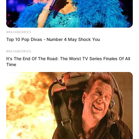
TEMAS RELACIONADOS
BRAINBERRIES
LOS TRIANA
CAPTURAS
POLICÍA
Top 10 Pop Divas - Number 4 May Shock You
NOTICIAS ANTIOQUIA
NOTICIAS MEDELLÍN
ALERTA PAISA
BRAINBERRIES
It's The End Of The Road: The Worst TV Series Finales Of All
Time
MANTÉNGASE EN ALERTA
Tenemos todas las noticias que le
interesan. Para estar bien informado, por
favor, active las notificaciones de Alerta.
ACTIVAR AHORA