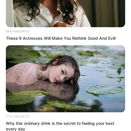
BRAINBERRIES
These 9 Actresses Will Make You Rethink Good And Evil!
Cortesía.
Crimen en Andes: Joven perdió la vida luego de ser
atacado por un sicario en zona urbana
Por:
Yuli Metaute Londoño
CTA FAVORITE
Febrero 27, 2024
Why this ordinary drink is the secret to feeling your best
every day