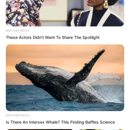
Rafael de este municipio y posteriormente a la clínica
Manuel Uribe Ángel del municipio de Envigado, donde
falleció.
En el hecho también resultó herida una mujer que se
BRAINBERRIES
encontraba en la zona
y se recupera satisfactoriamente
These Actors Didn't Want To Share The Spotlight
en centro asistencial.
BRAINBERRIES
Is There An Intersex Whale? This Finding Baffles Science