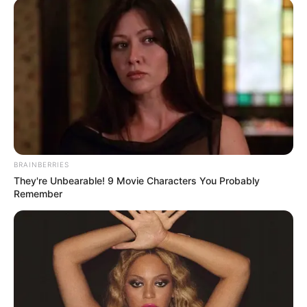
Horas después,
efectivos de la Policía capturaron a
quien sería el homicida en el sector Los Tubos,
hasta el
momento se desconocen las motivaciones para el ataque
del sicario.
Es importante mencionar que,
este se configura como el
BRAINBERRIES
primer caso de homicidio presentado este año 2024 en
They're Unbearable! 9 Movie Characters You Probably
el municipio de Andes.
Remember
En más hechos noticiosos
Personería atiende a periodista que salió de Segovia por
amenazas de grupos ilegales