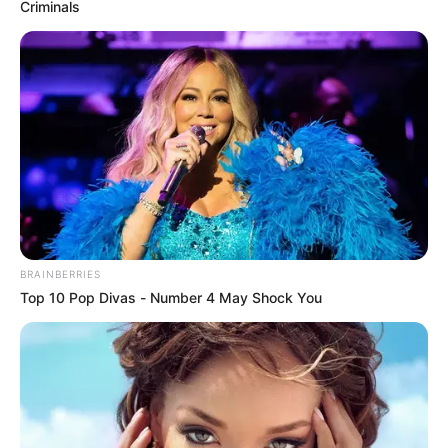
Criminals
COMPARTIR
ALERTA BOGOTÁ EN GOOGLE NEWS
TEMAS RELACIONADOS
ANDES - ANTIOQUIA
ATAQUE
SICARIOS ANTIOQUEÑOS
NOTICIAS ANTIOQUIA
CRIMEN
ASESINATO
ALERTA PAISA
NOTICIAS MEDELLÍN
POLICÍA ANTIOQUIA
BRAINBERRIES
Top 10 Pop Divas - Number 4 May Shock You
MANTÉNGASE EN ALERTA
Tenemos todas las noticias que le
interesan. Para estar bien informado, por
favor, active las notificaciones de Alerta.