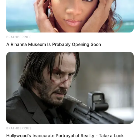
ACTIVAR AHORA
BRAINBERRIES
TEMAS DESTACADOS
A Rihanna Museum Is Probably Opening Soon
EMERGENCIAS POR LLUVIAS
METRO DE MEDELLÍN
ELECCIONES PRESIDENCIALES
MARINILLA - ANTIOQUIA
EPM
YONDÓ - ANTIOQUIA
RIONEGRO
BRAINBERRIES
Hollywood's Inaccurate Portrayal of Reality - Take a Look