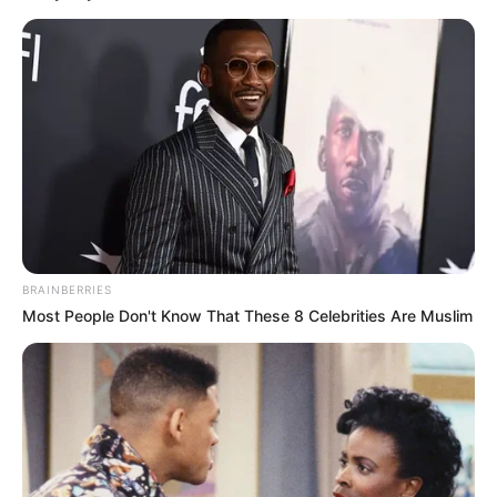
COMPARTIR
UNIRSE AL CANAL DE WHATSAPP
Un joven de 21 años muerto y una mujer herida
es el
saldo de una balacera que se registró en las últimas
horas en el municipio de Andes, Suroeste antioqueño
,
confirmó la Policía de Antioquia.
BRAINBERRIES
Le puede interesar:
Helicóptero se accidentó en
Most People Don't Know That These 8 Celebrities Are Muslim
restaurante de Manrique
El hecho se registró en el barrio San Pedro, sector El
Preventorio, según información suministrada por testigos,
el victimario accionó su arma varias veces contra la
víctima, quien habría recibido al menos un disparo en la
cabeza,
siendo remitida inmediatamente al hospital San