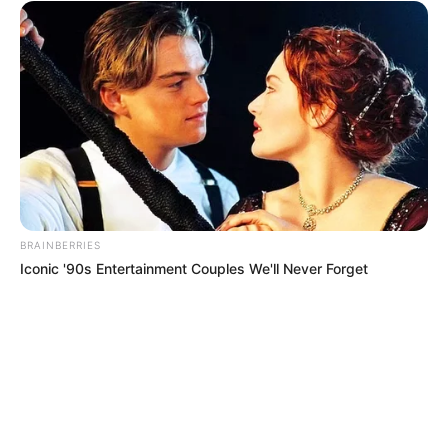
TEMAS DESTACADOS
EMERGENCIAS POR LLUVIAS
METRO DE MEDELLÍN
ELECCIONES PRESIDENCIALES
MARINILLA - ANTIOQUIA
EPM
YONDÓ - ANTIOQUIA
RIONEGRO
BRAINBERRIES
Iconic '90s Entertainment Couples We'll Never Forget