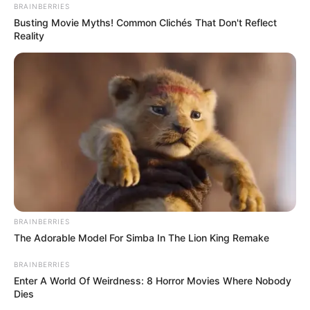
BRAINBERRIES
Busting Movie Myths! Common Clichés That Don't Reflect
TEMAS RELACIONADOS
Reality
NOTICIAS ANTIOQUIA
VALLE DE ABURRÁ
ENVIGADO
HURTO
ALERTA PAISA
MUJER CONDENADA
MANTÉNGASE EN ALERTA
Tenemos todas las noticias que le
interesan. Para estar bien informado, por
favor, active las notificaciones de Alerta.
BRAINBERRIES
The Adorable Model For Simba In The Lion King Remake
ACTIVAR AHORA
BRAINBERRIES
Enter A World Of Weirdness: 8 Horror Movies Where Nobody
Dies