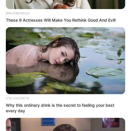
BRAINBERRIES
These 9 Actresses Will Make You Rethink Good And Evil!
Archivo
Mujer capturada. Foto de referencia
Por:
Paola Agredo Tapias
CTA FAVORITE
Why this ordinary drink is the secret to feeling your best
Mayo 29, 2024
every day