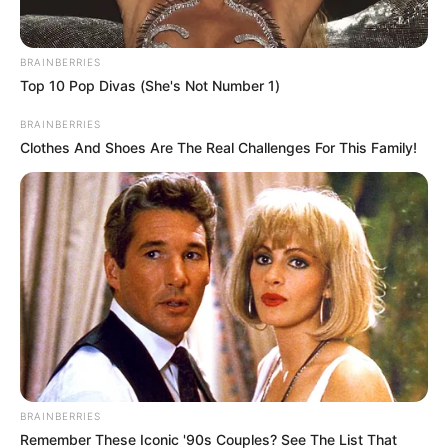
BRAINBERRIES
Top 10 Pop Divas (She's Not Number 1)
BRAINBERRIES
Clothes And Shoes Are The Real Challenges For This Family!
Tras enfrentar un proceso judicial, el Juzgado Primero
Penal Municipal con Función de Conocimiento de
BRAINBERRIES
Envigado
condenó a Sánchez Gómez a 21 meses y un
Remember These Iconic '90s Couples? See The List That