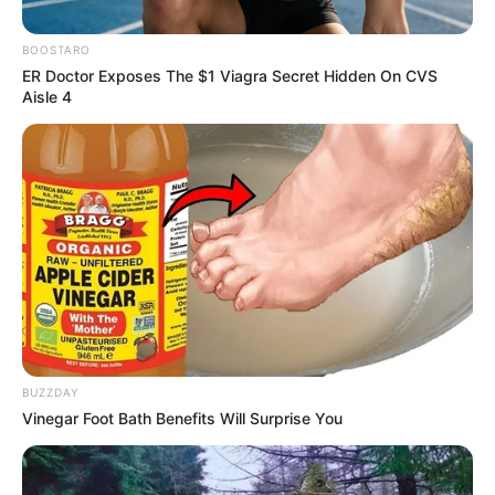
BOOSTARO
ER Doctor Exposes The $1 Viagra Secret Hidden On CVS
Aisle 4
Foto archivo
Por:
Luz Marina Arango Bolívar
Abril 8, 2020
BUZZDAY
Vinegar Foot Bath Benefits Will Surprise You
COMPARTIR