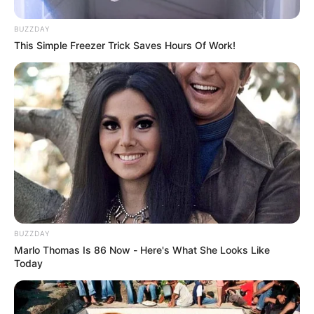
FISCALÍA GENERAL DE LA NACIÓN
COMERCIANTES
ALERTA PAISA
CENTRO DE MEDELLÍN
BUZZDAY
COMUNA 10 DE LA CANDELARIA
This Simple Freezer Trick Saves Hours Of Work!
MANTÉNGASE EN ALERTA
Tenemos todas las noticias que le
interesan. Para estar bien informado, por
favor, active las notificaciones de Alerta.
ACTIVAR AHORA
BUZZDAY
Marlo Thomas Is 86 Now - Here's What She Looks Like
Today
TEMAS DESTACADOS
EMERGENCIAS POR LLUVIAS