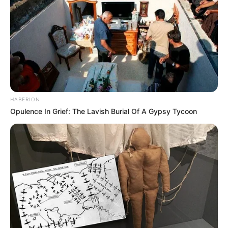
METRO DE MEDELLÍN
ELECCIONES PRESIDENCIALES
MARINILLA - ANTIOQUIA
EPM
YONDÓ - ANTIOQUIA
RIONEGRO
HABERION
Opulence In Grief: The Lavish Burial Of A Gypsy Tycoon