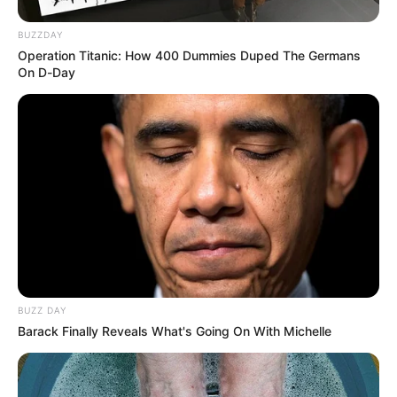
BUZZDAY
Operation Titanic: How 400 Dummies Duped The Germans
On D-Day
BUZZ DAY
Barack Finally Reveals What's Going On With Michelle