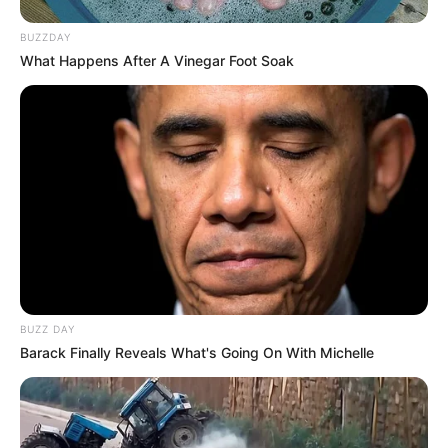
MANTÉNGASE EN ALERTA
BUZZDAY
What Happens After A Vinegar Foot Soak
Tenemos todas las noticias que le
interesan. Para estar bien informado, por
favor, active las notificaciones de Alerta.
ACTIVAR AHORA
TEMAS DESTACADOS
BUZZ DAY
EMERGENCIAS POR LLUVIAS
Barack Finally Reveals What's Going On With Michelle
METRO DE MEDELLÍN
ELECCIONES PRESIDENCIALES
MARINILLA - ANTIOQUIA
EPM
YONDÓ - ANTIOQUIA
RIONEGRO