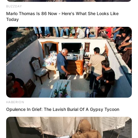
BUZZDAY
Marlo Thomas Is 86 Now - Here's What She Looks Like
Crédito:
Today
Captura de abusador sexual en
Suministrado.
Marinilla Junio 18 de 2024
Policía.
HABERION
Opulence In Grief: The Lavish Burial Of A Gypsy Tycoon