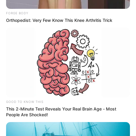
FORGE BODY
Orthopedist: Very Few Know This Knee Arthritis Trick
GOOD TO KNOW THIS
This 2-Minute Test Reveals Your Real Brain Age - Most
People Are Shocked!
Según indicaron las autoridades el pasado 7 de mayo, el