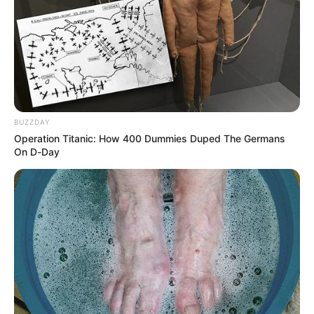
Crédito:
Captura de abusador sexual en
Suministrado.
Marinilla Junio 18 de 2024
Policía.
COMPARTIR
BUZZDAY
Operation Titanic: How 400 Dummies Duped The Germans
On D-Day
ALERTA BOGOTÁ EN GOOGLE NEWS
TEMAS RELACIONADOS
MARINILLA - ANTIOQUIA
ALERTA PAISA
ABUSADORES
CAPTURAS
POLICÍA
BARBERO
NOTICIAS ANTIOQUIA
NOTICIAS MEDELLÍN