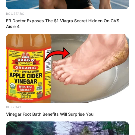
BOOSTARO
ER Doctor Exposes The $1 Viagra Secret Hidden On CVS
Aisle 4
Suministrada: Policía.
Captura de presunto violador en Marinilla Junio 18 2024
Por:
Yuli Metaute Londoño
BUZZDAY
Vinegar Foot Bath Benefits Will Surprise You
Junio 18, 2024