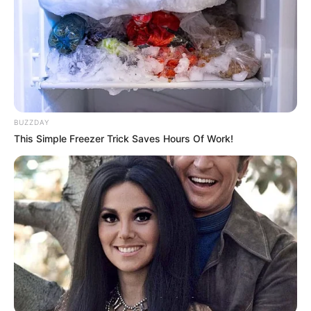
Crédito:
Captura de abusador sexual en
Suministrada.
Marinilla Junio 18 de 2024
Policía.
BUZZDAY
This Simple Freezer Trick Saves Hours Of Work!