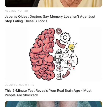
NEUROMIND PRO
Japan's Oldest Doctors Say Memory Loss Isn't Age: Just
Stop Eating These 3 Foods
Cortesía Concejal Claudia Carrasquilla
Johan Sebastián Taborda Cadavid
Por:
Verónica Gómez Perea
GOOD TO KNOW THIS
Agosto 16, 2024
This 2-Minute Test Reveals Your Real Brain Age - Most
People Are Shocked!