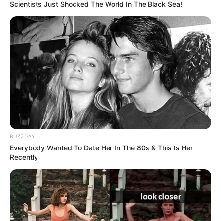
Scientists Just Shocked The World In The Black Sea!
NOTICIAS MEDELLÍN
ALERTA PAISA
CABECILLA
ALCALDÍA DE MEDELLÍN
MANTÉNGASE EN ALERTA
Tenemos todas las noticias que le
interesan. Para estar bien informado, por
favor, active las notificaciones de Alerta.
ACTIVAR AHORA
BUZZDAY
Everybody Wanted To Date Her In The 80s & This Is Her
Recently
TEMAS DESTACADOS
EMERGENCIAS POR LLUVIAS