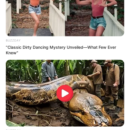
METRO DE MEDELLÍN
ELECCIONES PRESIDENCIALES
MARINILLA - ANTIOQUIA
EPM
YONDÓ - ANTIOQUIA
RIONEGRO
BUZZDAY
“Classic Dirty Dancing Mystery Unveiled—What Few Ever
Knew"