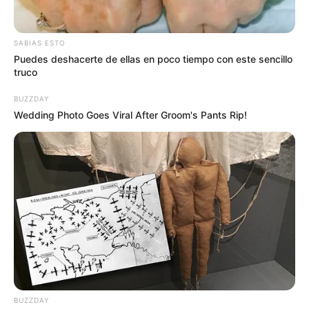
investigación logró constatar, luego de tras varias visitas
al corregimiento y confrontando al imputado, su accionar
delictivo. La funcionaria también indicó que, el
SABIAS ESTO
investigado quemaba vehículos y enseres de las
Puedes deshacerte de ellas en poco tiempo con este sencillo
personas a las que estafaba vendiendo lotes propiedad
truco
del municipio de Medellín.
BUZZDAY
Wedding Photo Goes Viral After Groom's Pants Rip!
BUZZDAY