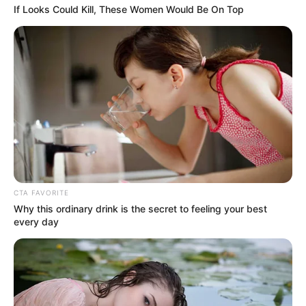
Migración Colombia aseguró que continuará
If Looks Could Kill, These Women Would Be On Top
fortaleciendo los controles migratorios
en Medellín y el
área metropolitana con el fin de detectar y poner a
disposición de las autoridades a
extranjeros vinculados
con organizaciones criminales transnacionales.
LEA TAMBIÉN
Engañó a 15 mujeres con empleo
falso y les exigía millones por fotos
íntimas
CTA FAVORITE
Why this ordinary drink is the secret to feeling your best
every day
Preguntas y respuestas
¿Dónde fue capturado el ciudadano holandés requerido
por Interpol?
Fue ubicado y capturado en un hotel del sector de El
Poblado, en Medellín.