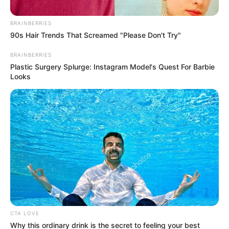
BRAINBERRIES
90s Hair Trends That Screamed "Please Don't Try"
BRAINBERRIES
Plastic Surgery Splurge: Instagram Model's Quest For Barbie
Looks
Cortesía Migración Colombia.
Holandes narco capturado en Medellín
Por:
Camilo Giraldo Álvarez
Junio 8, 2026
CTA LOVE
Why this ordinary drink is the secret to feeling your best