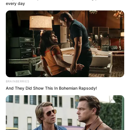
every day
COMPARTIR
UNIRSE AL CANAL DE WHATSAPP
Un
ciudadano de nacionalidad holandesa
, requerido por
las autoridades de los
Países Bajos
mediante circular roja
de Interpol por los delitos de narcotráfico y lavado de
activos,
fue ubicado y capturado en un hotel del sector
de El Poblado
, en Medellín, durante un
operativo
adelantado por Migración Colombia
en coordinación con
la Policía Internacional.
BRAINBERRIES
And They Did Show This In Bohemian Rapsody!
LEA TAMBIÉN
Tensa llegada de Junior a Medellín:
hinchas atacaron el bus de la
delegación rojiblanca