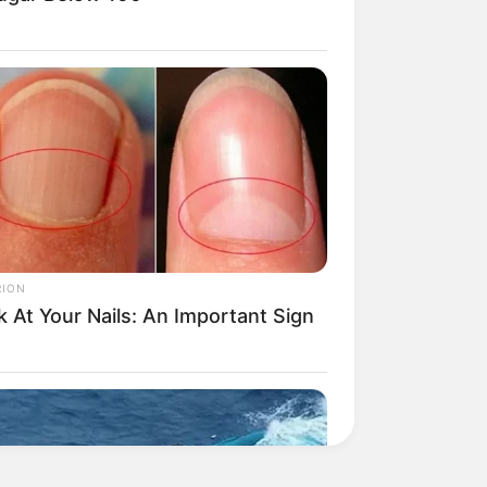
RION
k At Your Nails: An Important Sign