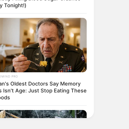
 Tonight!)
OMIND PRO
an's Oldest Doctors Say Memory
s Isn't Age: Just Stop Eating These
oods