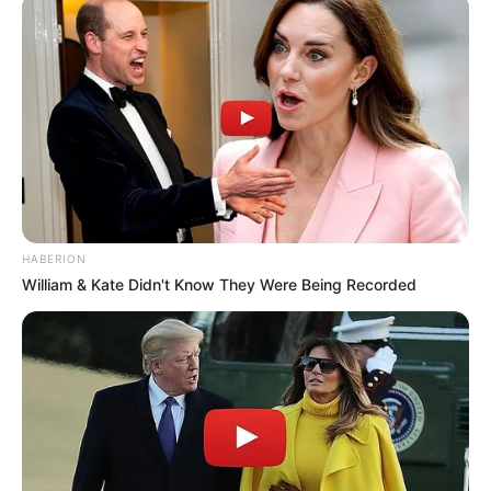
HABERION
William & Kate Didn't Know They Were Being Recorded