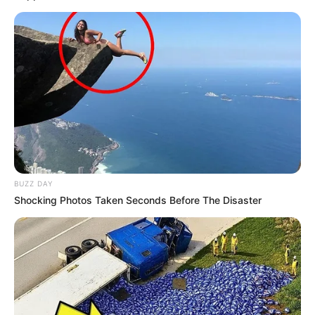
COMPARTIR
UNIRSE AL CANAL DE WHATSAPP
De varios disparos
fue asesinado un hombre de 40 años
quien se movilizaba en su motocicleta en el bario El
Pedregal, noroccidente de Medellín.
En la acción criminal falleció producto de varias lesiones
de arma de fuego en la cabeza:
Huber Hernán Mira
BUZZ DAY
Muñoz, precisaron las autoridades
. Sobre los hechos, la
Shocking Photos Taken Seconds Before The Disaster
policía busca a dos sujetos que movilizados en una moto
dispararon sin mediar palabra a la víctima.
Lea también:
Capturan a tres del combo “La Marina”,
brazo armado de la temible “Terraza” de Medellín