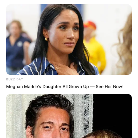
TEMAS DESTACADOS
EMERGENCIAS POR LLUVIAS
METRO DE MEDELLÍN
ELECCIONES PRESIDENCIALES
MARINILLA - ANTIOQUIA
EPM
YONDÓ - ANTIOQUIA
RIONEGRO
BUZZ DAY
Meghan Markle's Daughter All Grown Up — See Her Now!