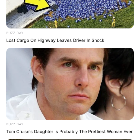
BUZZ DAY
Lost Cargo On Highway Leaves Driver In Shock
El comandante de la policía Metropolitana, general Eliécer
BUZZ DAY
Camacho Jiménez, dijo que la víctima se desempeñaba
Tom Cruise's Daughter Is Probably The Prettiest Woman Ever
como mecánico. Aseguró que
no tenía amenazas de