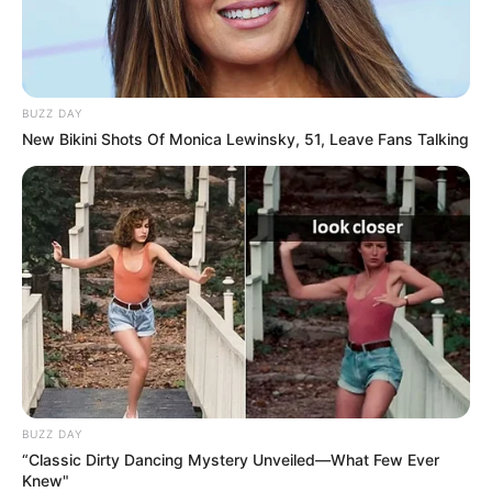
ALERTA BOGOTÁ EN GOOGLE NEWS
BUZZ DAY
TEMAS RELACIONADOS
New Bikini Shots Of Monica Lewinsky, 51, Leave Fans Talking
NOTICIAS
ALERTA PAISA
NOTICIAS MEDELLÍN
TRAGENDIA
ASESINATO
POLICÍA METROPOLITANA DEL VALLE DE ABURRÁ
VALLE DE ABURRÁ
MECÁNICO
MANTÉNGASE EN ALERTA
Tenemos todas las noticias que le
interesan. Para estar bien informado, por
favor, active las notificaciones de Alerta.
BUZZ DAY
“Classic Dirty Dancing Mystery Unveiled—What Few Ever
Knew"
ACTIVAR AHORA