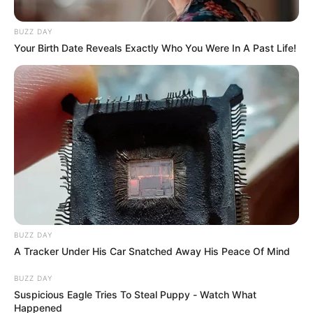
BUZZ DAY
Your Birth Date Reveals Exactly Who You Were In A Past Life!
Cortesía: Guardianes Antioquia
BUZZ DAY
Por:
Diego Alejandro Escobar Calle
A Tracker Under His Car Snatched Away His Peace Of Mind
Noviembre 7, 2020
BUZZ DAY
Suspicious Eagle Tries To Steal Puppy - Watch What
Happened