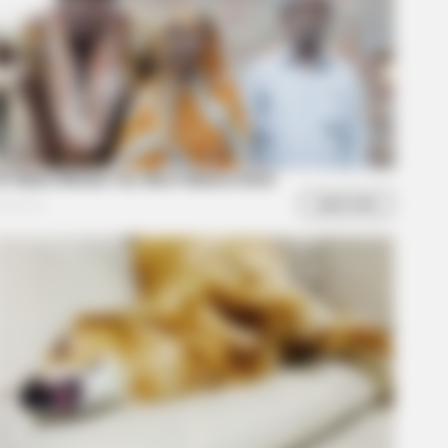
RION
k At Your Nails: An Important Sign