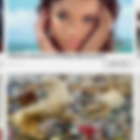
HABERION
HABE
w
Remember Honey Boo Boo? Better To
Loo
Sit Down Before You See Her Now