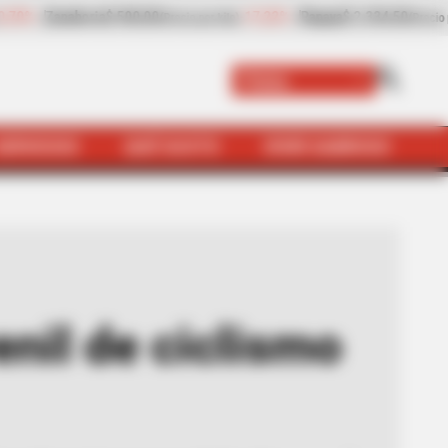
%
Papaya
$ 2.334,50
+5,56%
plátano hartón verde
$ 1.239,5
(Precio por kilo)
Paisa
SERVICIOS
QUÉ SUSTO
VIVIR SABROSO
en Ciudad Bolívar, Antioquia
nil de ciclismo