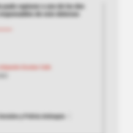
ía pudo capturar a uno de los dos
 responsables de este doloroso
Alejandro Escobar Calle
2022
ociales y Policía Antioquia