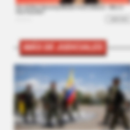
GAMES WAKA
MÁS DE JUDICIALES
Tragedy Of Paul McCartney, 83. 
To Be...!
BUZZ DAY