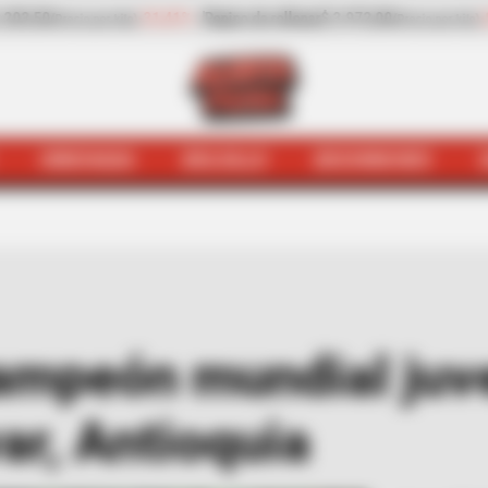
ar
$ 3.972,00
-0,70%
Zanahoria
$ 500,00
-17,22
(Precio por kilo)
(Precio por kilo)
HINCHADA
BOLSILLO
BOCHINCHES
iales
Asesinaron a campeón mundial juvenil de ciclismo 
ampeón mundial juve
ar, Antioquia