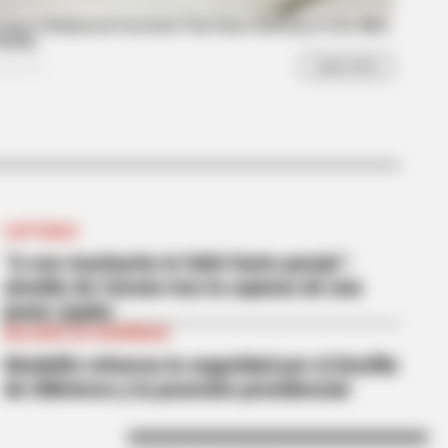
nny, People Can't Stop Laughing
CAPTURAS
“A ese muchacho le faltó fuete parejo”:
alcalde de Cúcuta tras la captura de una
joven ‘joyita’
BALANCE DE SEGURIDAD
Medellín refuerza la seguridad por el Desfile
de Silleteros y la posesión presidencial
R MEDIA