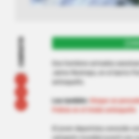
COMPARTIR
UNI
Dos hombres armados asesinaron
Jaime Restrepo, en el barrio Fl
antioqueño.
Lea también:
Dizque un pescado
Policía en el Urabá antioqueño
El joven deportista conocido com
campeón mundial juvenil con cu