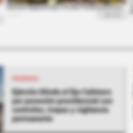
RADAR MEDIA
He Has Been Confirmed
This Cat Video Is So Fu
PRESIDENCIA
Ejército blinda el Eje Cafetero
por posesión presidencial con
controles, tropas y vigilancia
permanente
NEURO SHARP
RADA