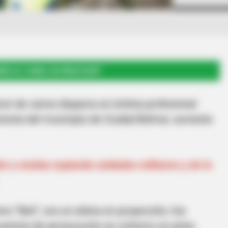
RSE AL CANAL DE WHATSAPP
 de varios disparos al ciclista profesional
oresta del municipio de Ciudad Bolívar, suroeste
r y estaba espiando unidades militares y de la
o “Boli”, era un atleta en proyección, fue
arteta de persecución en ciclismo en pista