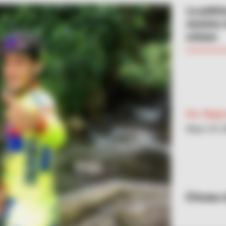
La polic
sicarios
crimen
Por:
Diego 
Mayo 24, 
Redes S