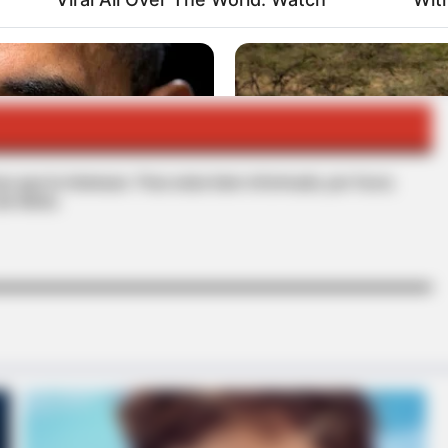
IOQUIA
ASESINATO
s que le interesan. Para estar bien informado, por favor,
de Alerta.
HABERION
ng On With Michelle
Rare Elephant Birth—Th
Shock