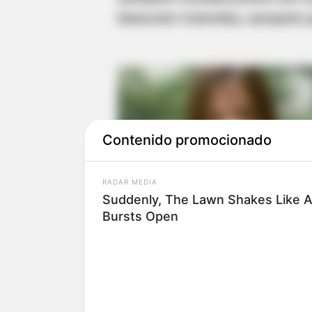
Selección Colombia, campeón 
Contenido promocionado
RADAR MEDIA
Suddenly, The Lawn Shakes Like 
Bursts Open
El comandante de la policía Ant
que luego de la acción sicarial
un hombre de 35 años, responsabl