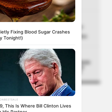
seguridad
04
ADULTOS MAYORES
Atención Colombia Mayor:
alistan gran cambio que
etly Fixing Blood Sugar Crashes
acabaría con filas en cobros
 Tonight!)
05
ACCIDENTE DE TRÁNSITO
Accidente en Túnel de Oriente
deja 8 lesionados: hay una
persona en estado crítico
IONBESTSALE
9, This Is Where Bill Clinton Lives
h His Partner