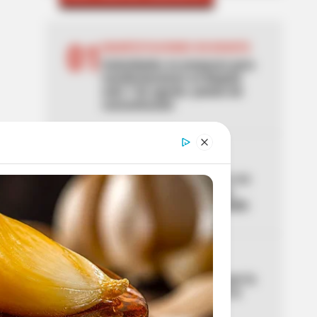
01
MANIFESTACIONES EN BOGOTÁ
Autoridades se preparan para
manifestaciones en Bogotá
este 7 de agosto: puntos de
concentración
02
INTOLERANCIA
Un video la delató: mató a su
novio prendiéndole fuego
mientras dormía en Medellín
03
LEY SECA
Confirmada la Ley Seca por la
posesión de Abelardo de la
Espriella: medidas de