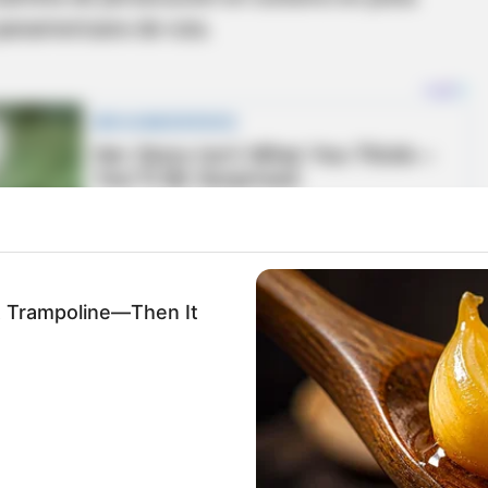
panamericano de ruta.
A Trampoline—Then It
ioquia, coronel Daniel Mazo Cardona, explicó
, unidades realizaron un operativo y fue capturado
e, al parecer, del crimen del ciclista.