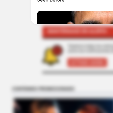
CIUDAD BOLIVAR
SUROESTE DE ANT
MANTÉNGASE EN ALERTA
Tenemos todas las noticia
active las notificaciones 
ACTIVAR AHORA
RADAR MEDIA
Barack Finally Reveals What's Goi