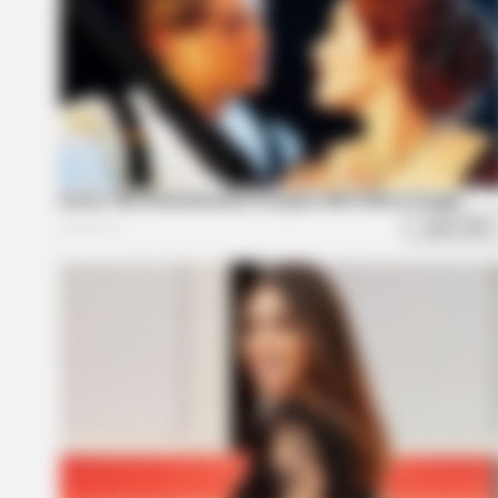
GLYCOGEN SUPPORT
Eat This Daily To Keep Sugar Belo
100