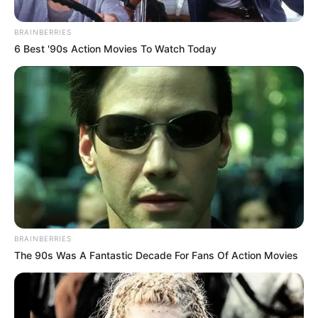
MARINILLA - ANTIOQUIA
EPM
YONDÓ - ANTIOQUIA
RIONEGRO
BRAINBERRIES
6 Best '90s Action Movies To Watch Today
BRAINBERRIES
The 90s Was A Fantastic Decade For Fans Of Action Movies