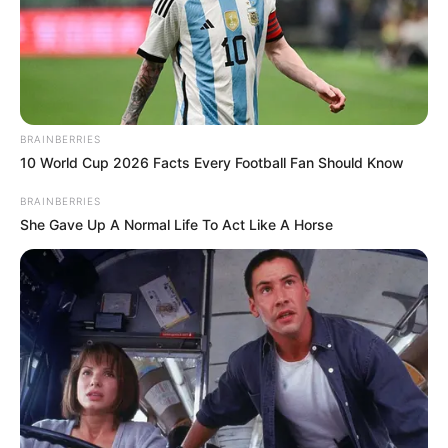
TRAGENDIA
RACHA CRIMINAL
MANTÉNGASE EN ALERTA
BRAINBERRIES
Tenemos todas las noticias que le
interesan. Para estar bien informado, por
10 World Cup 2026 Facts Every Football Fan Should Know
favor, active las notificaciones de Alerta.
BRAINBERRIES
She Gave Up A Normal Life To Act Like A Horse
ACTIVAR AHORA
TEMAS DESTACADOS
EMERGENCIAS POR LLUVIAS
METRO DE MEDELLÍN
ELECCIONES PRESIDENCIALES