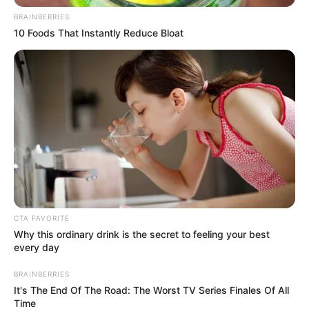
condiciones inhumanas que
se encuentran por lo menos
BRAINBERRIES
mil 800 personas privadas de la libertad
10 Foods That Instantly Reduce Bloat
CTA FAVORITE
Why this ordinary drink is the secret to feeling your best
every day
BRAINBERRIES
It's The End Of The Road: The Worst TV Series Finales Of All
Time