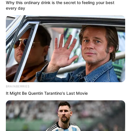
Why this ordinary drink is the secret to feeling your best
presuntos abusadores de menores de edad
, quienes
every day
fueron capturados en varios municipios del
departamento.
La situación es tan grave en estas celdas de paso, que
muchas de las personas privadas de la libertad,
duermen de pie o permanecen esposadas de las sillas
de los funcionarios, quienes en algunos casos se ven
obligados a suspender las labores investigativas para
vigilar a los sindicados.
COMPARTIR
BRAINBERRIES
It Might Be Quentin Tarantino's Last Movie
ALERTA BOGOTÁ EN GOOGLE NEWS
TEMAS RELACIONADOS
CRISIS CARCELARIA
HACINAMIENTO
ASESINATO