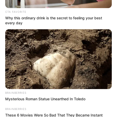
CTA FAVORITE
Why this ordinary drink is the secret to feeling your best
every day
Cortesía
Por:
Guillermo León Ospina Muñoz
Mayo 11, 2022
BRAINBERRIES
Mysterious Roman Statue Unearthed In Toledo
BRAINBERRIES
COMPARTIR
These 6 Movies Were So Bad That They Became Instant