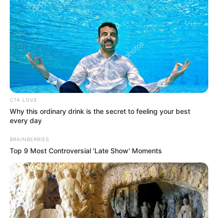
CTA LOVE
Why this ordinary drink is the secret to feeling your best
every day
BRAINBERRIES
Top 9 Most Controversial 'Late Show' Moments
Le puede interesar:
Verifican veracidad de mensajes
intimidantes que circulan por Whatsapp en San Pedro de
los Milagros, Antioquia