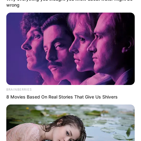
wrong
MANTÉNGASE EN ALERTA
Tenemos todas las noticias que le
interesan. Para estar bien informado, por
favor, active las notificaciones de Alerta.
ACTIVAR AHORA
BRAINBERRIES
TEMAS DESTACADOS
8 Movies Based On Real Stories That Give Us Shivers
EMERGENCIAS POR LLUVIAS
METRO DE MEDELLÍN
ELECCIONES PRESIDENCIALES
MARINILLA - ANTIOQUIA
EPM
YONDÓ - ANTIOQUIA
RIONEGRO