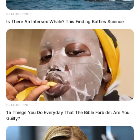
BRAINBERRIES
Is There An Intersex Whale? This Finding Baffles Science
Cortesía
BRAINBERRIES
Pareja de esposos Asesinada en el municipio de Yarumal
15 Things You Do Everyday That The Bible Forbids: Are You
Guilty?
Por:
Diego Alejandro Escobar Calle
Agosto 24, 2024