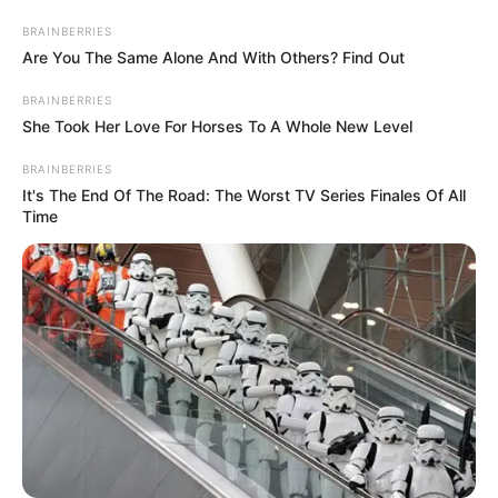
ELECCIONES PRESIDENCIALES
BRAINBERRIES
MARINILLA - ANTIOQUIA
EPM
Are You The Same Alone And With Others? Find Out
YONDÓ - ANTIOQUIA
RIONEGRO
BRAINBERRIES
She Took Her Love For Horses To A Whole New Level
BRAINBERRIES
It's The End Of The Road: The Worst TV Series Finales Of All
Time