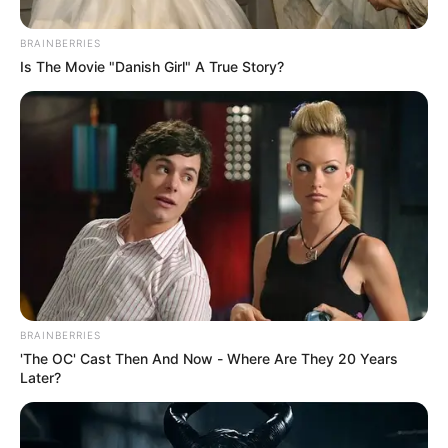
BRAINBERRIES
Is The Movie "Danish Girl" A True Story?
BRAINBERRIES
'The OC' Cast Then And Now - Where Are They 20 Years
Later?
Más información:
Anuncian nueva intervención forense